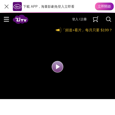
下載 APP，海量影劇免登入立即看
登入 / 註冊
「頻道+看片」每月只要 $199？