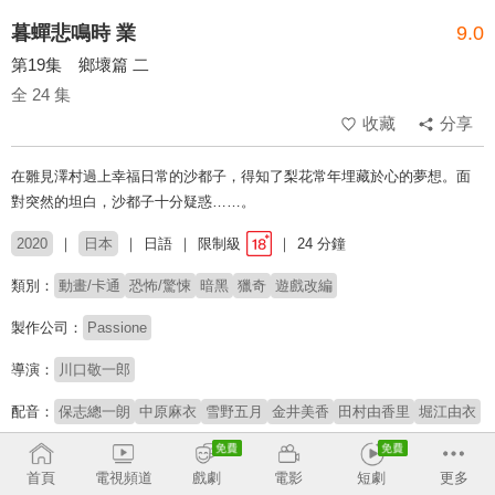
暮蟬悲鳴時 業
9.0
第19集 鄉壞篇 二
全 24 集
收藏
分享
在雛見澤村過上幸福日常的沙都子，得知了梨花常年埋藏於心的夢想。面
對突然的坦白，沙都子十分疑惑……。
2020
日本
日語
限制級
24 分鐘
類別：
動畫/卡通
恐怖/驚悚
暗黑
獵奇
遊戲改編
製作公司：
Passione
導演：
川口敬一郎
配音：
保志總一朗
中原麻衣
雪野五月
金井美香
田村由香里
堀江由衣
原著：
龍騎士07 / 07th Expansion
首頁
電視頻道
戲劇
電影
短劇
更多