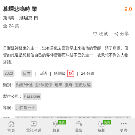
暮蟬悲鳴時 業
9.0
第4集 鬼騙篇 四
全 24 集
收藏
分享
日漸疑神疑鬼的圭一，沒有勇氣去面對早上來接他的蕾娜，請了病假。儘
管如此還是想相信自己的夥伴蕾娜而糾結不已的圭一，被意想不到的人物
搭話。
2020
日本
日語
限制級
24 分鐘
類別：
動畫/卡通
恐怖/驚悚
暗黑
獵奇
遊戲改編
製作公司：
Passione
導演：
川口敬一郎
配音：
保志總一朗
中原麻衣
雪野五月
金井美香
田村由香里
堀江由衣
首頁
電視頻道
戲劇
電影
短劇
更多
原著：
龍騎士07 / 07th Expansion