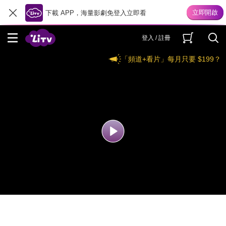
下載 APP，海量影劇免登入立即看
登入 / 註冊
「頻道+看片」每月只要 $199？