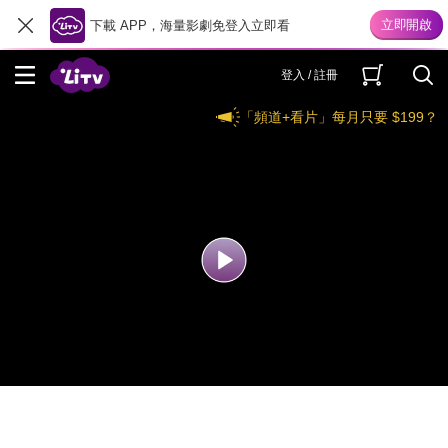
下載 APP，海量影劇免登入立即看
登入 / 註冊
「頻道+看片」每月只要 $199？