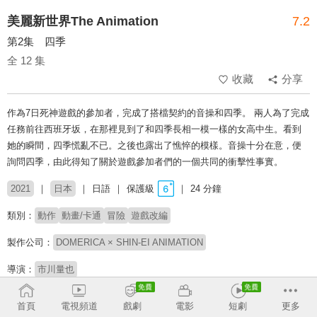
美麗新世界The Animation
7.2
第2集 四季
全 12 集
收藏
分享
作為7日死神遊戲的參加者，完成了搭檔契約的音操和四季。 兩人為了完成
任務前往西班牙坂，在那裡見到了和四季長相一模一樣的女高中生。看到
她的瞬間，四季慌亂不已。之後也露出了憔悴的模樣。音操十分在意，便
詢問四季，由此得知了關於遊戲參加者們的一個共同的衝擊性事實。
2021
日本
日語
保護級
24 分鐘
類別：
動作
動畫/卡通
冒險
遊戲改編
製作公司：
DOMERICA × SHIN-EI ANIMATION
導演：
市川量也
配音：
内山昂輝
鉢嶺杏奈
木村昴
竹達彩奈
木村良平
津田健次郎
首頁
電視頻道
戲劇
電影
短劇
更多
新井里美