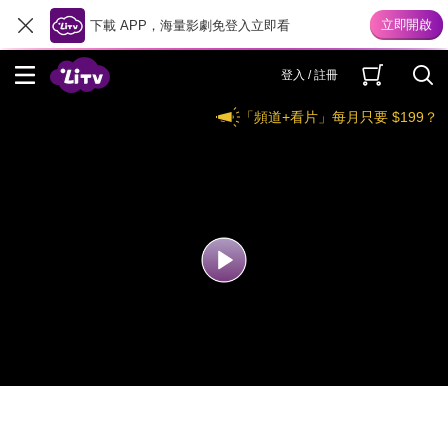
下載 APP，海量影劇免登入立即看
登入 / 註冊
「頻道+看片」每月只要 $199？