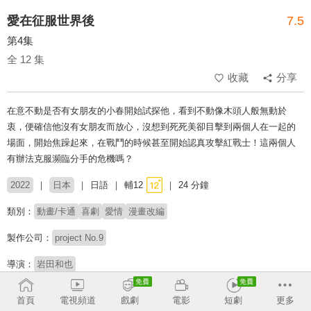
愛在征服世界後
7.5
第4集
全 12 集
收藏
分享
在意不動是否有女朋友的小春開始試探他，看到不動像木頭人般無動於
衷，便確信他沒有女朋友而放心，沒想到死死美卻目擊到兩個人在一起的
場面，開始焦躁起來，在戰鬥的時候甚至開始認真攻擊紅戰士！這兩個人
有辦法克服瀕臨分手的危機嗎？
2022
日本
日語
輔12
24 分鐘
類別：
動畫/卡通
喜劇
愛情
漫畫改編
製作公司：
project No.9
導演：
岩田和也
配音：
小林裕介
長谷川育美
日高里菜
興津和幸
稗田寧寧
間島淳司
首頁
電視頻道
戲劇
電影
短劇
更多
茶風林