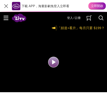
下載 APP，海量影劇免登入立即看
登入 / 註冊
「頻道+看片」每月只要 $199？