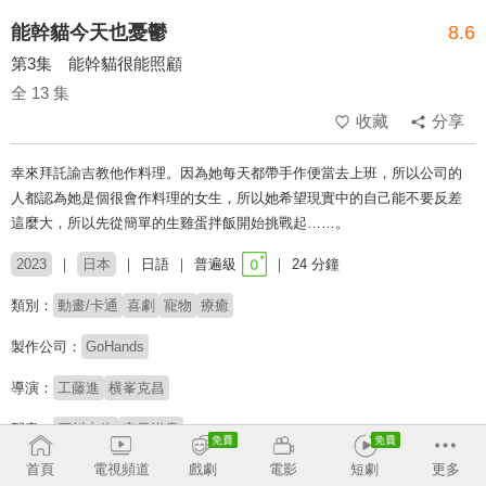
能幹貓今天也憂鬱
8.6
第3集 能幹貓很能照顧
全 13 集
收藏
分享
幸來拜託諭吉教他作料理。因為她每天都帶手作便當去上班，所以公司的
人都認為她是個很會作料理的女生，所以她希望現實中的自己能不要反差
這麼大，所以先從簡單的生雞蛋拌飯開始挑戰起……。
2023
日本
日語
普遍級
24 分鐘
類別：
動畫/卡通
喜劇
寵物
療癒
製作公司：
GoHands
導演：
工藤進
横峯克昌
配音：
石川由依
安元洋貴
首頁
電視頻道
戲劇
電影
短劇
更多
原著：
山田羊