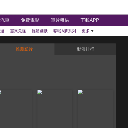
汽車
免費電影
單片租借
下載APP
聽過
靈異鬼怪
輕鬆幽默
哆啦A夢系列
更多
推薦影片
動漫排行