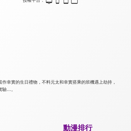
授權平台：
假面騎士劇場版 Battle Royale(中文版)
超人力霸王捷德
超人力霸王捷德(中文版)
7.5
7.5
7.5
全 25 集
全 25 集
當作幸實的生日禮物，不料元太和幸實搭乘的班機遇上劫持，
實驗…。
假面騎士OOO 10th 復活的核心硬幣
假面騎士OOO 10th 復活的核心硬幣(中文版)
假面騎士ZERO-ONE 外傳：假面騎士巴爾幹&瓦爾基麗
7.5
7.5
7.5
動漫排行