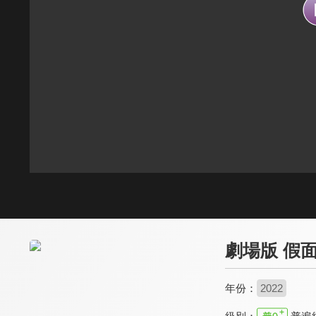
劇場版 假面騎士
年份：
2022