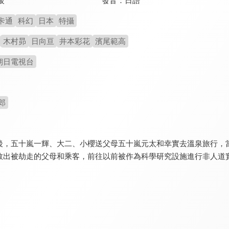
發音：
日語
級
卡通
科幻
日本
特攝
木村昴
日向亘
井本彩花
濱尾範高
朝日電視台
郎
後，五十嵐一輝、大二、小櫻送父母五十嵐元太和幸實去溫泉旅行，
救出被劫走的父母和乘客，前往以前被作為科學研究設施進行非人道