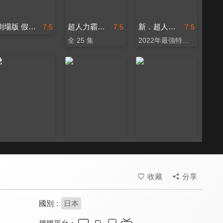
劇場版 假面騎士REVICE Battle Familia(中文版)
超人力霸王德卡(中文版)
新．超人力霸王
7.5
7.5
7.5
全 25 集
2022年最強特攝鉅作
新．超人力霸王(中文版)
假面騎士劇場版 Battle Royale
超人力霸王雷古洛思
7.5
7.5
7.5
致敬經典震撼新生
收藏
分享
國別：
日本