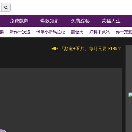
免費戲劇
爆款短劇
免費綜藝
蒙福人生
架
新作一次追
蠟筆小新馬拉松
龍傲天
好料不藏私
你一定
「頻道+看片」每月只要 $199？