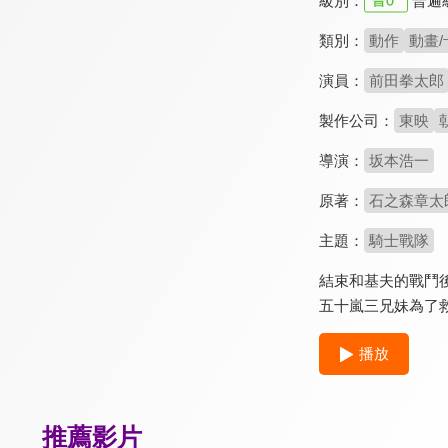
級別：
普遍
類別：
動作
動畫/
演員：
前田拳太郎
製作公司：
東映
導演：
坂本浩一
原著：
石之森章太
主題：
騎士戰隊
結束和基夫的戰鬥
五十嵐三兄妹為了
播放
推薦影片