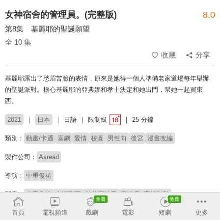
女神宿舍的管理員。(完整版)
8.0
第8集 基麗耶的聖誕願望
全 10 集
收藏
分享
基麗耶露出了愁眉苦臉的表情，原來是她得一個人準備老家道場每年舉辦
的聖誕派對。擔心基麗耶的亞典娜和孝士決定和她出門，幫她一起買東
西。
2021
日本
日語
限制級
25 分鐘
類別：
動畫/卡通
喜劇
愛情
校園
男性向
後宮
漫畫改編
製作公司：
Asread
導演：
中重俊祐
配音：
山田美鈴
七瀬彩夏
村井理沙子
夜道雪
高橋智秋
首頁
電視頻道
戲劇
電影
短劇
更多
原著：
日野行望「女神寮の寮母くん。」