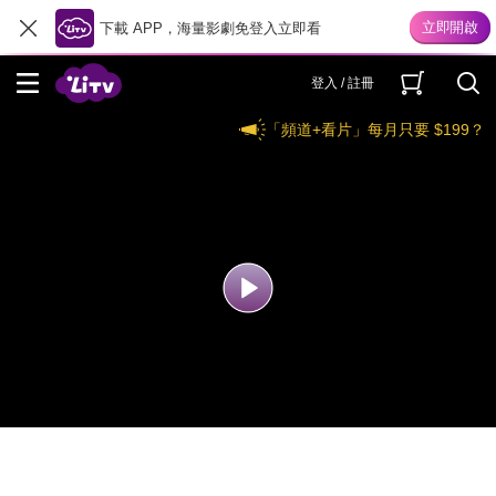
下載 APP，海量影劇免登入立即看
登入 / 註冊
「頻道+看片」每月只要 $199？