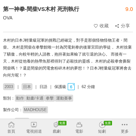
第一神拳-間柴VS木村 死刑執行
9.0
OVA
收藏
分享
木村的日本J輕量級冠軍的挑戰已經確定，對手是那個怪物怪物王者・間
柴。 木村是間柴在拳擊館唯一封為閃電刺拳的後輩宮田的學徒， 木村捨棄
了驕傲，向較年輕的人請教，抱持著如果輸了就引退的決心。 而後有一
天，木村從他養的熱帶魚那裡得到了必殺技的靈感， 木村的必殺拳會撕裂
間柴嗎！？還是間柴的閃電會粉碎木村的夢想！？日本J輕量級冠軍將會去
向何方呢！？
2003
日本
日語
保護級
62 分鐘
類別：
動作
動畫/卡通
拳擊
運動賽事
製作公司：
MADHOUSE
導演：
西村聰
首頁
電視頻道
戲劇
電影
短劇
更多
配音：
田中正彥
高木涉
藤原啟治