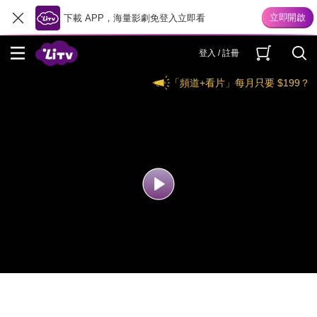
下載 APP，海量影劇免登入立即看
登入 / 註冊
「頻道+看片」每月只要 $199？