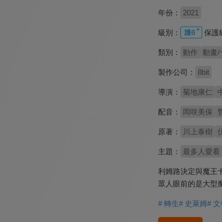
年份：
2021
級別：
保護
類別：
動作
動畫/
製作公司：
8bit
導演：
菊地康仁
配音：
岡咲美保
原著：
川上泰樹
主題：
最多人愛看
利姆路決定與魔王
眾人眼前的是大型
# 轉生
# 史萊姆
# 