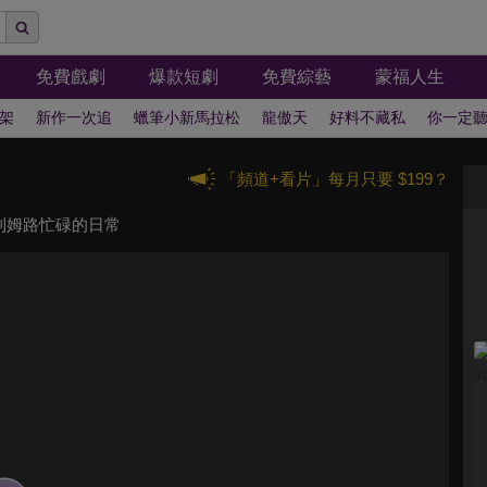
免費戲劇
爆款短劇
免費綜藝
蒙福人生
架
新作一次追
蠟筆小新馬拉松
龍傲天
好料不藏私
你一定
「頻道+看片」每月只要 $199？
利姆路忙碌的日常