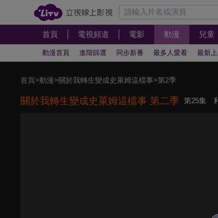
首頁
電視頻道
電影
動漫
兒童
動漫首頁
進階篩選
同步新番
最多人愛看
最新上
首頁
>
動漫
>
關於我轉生變成史萊姆這檔事
>
第2季
關於我轉生變成史萊姆這檔事 第二季
第25集 