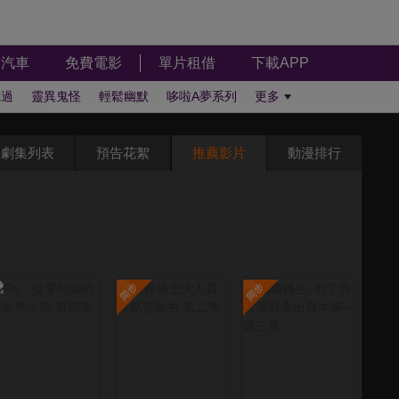
汽車
免費電影
單片租借
下載APP
聽過
靈異鬼怪
輕鬆幽默
哆啦A夢系列
更多
劇集列表
預告花絮
推薦影片
動漫排行