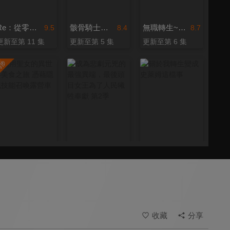
Re：從零開始的異世界生活 第四季
骸骨騎士大人異世界冒險中 第二季
無職轉生~到了異世界就拿出真本事~ 第三季
9.5
8.4
8.7
更新至第 11 集
更新至第 5 集
更新至第 6 集
無用聖女的異世界美食之旅 憑藉隱藏技能召喚露營車
成為悲劇元兇的最強異端，最後頭目女王為了人民犧牲奉獻 第2季
關於我轉生變成史萊姆這檔事
8.0
8.8
9.4
更新至第 5 集
全 12 集
全 24 集
收藏
分享