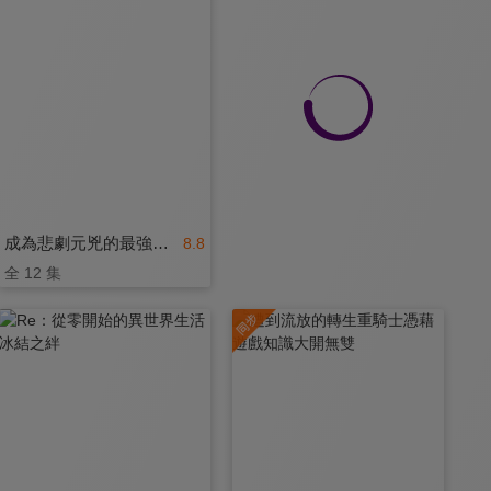
成為悲劇元兇的最強異端，最後頭目女王為了人民犧牲奉獻 第2季
8.8
全 12 集