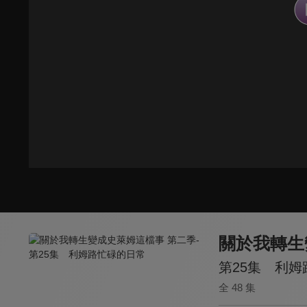
關於我轉生
第25集 利
全 48 集