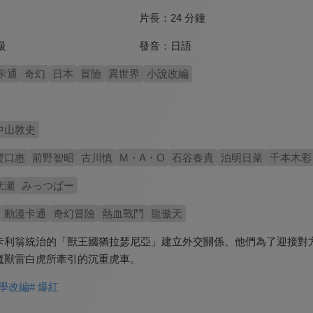
片長：
24 分鐘
發音：
日語
級
卡通
奇幻
日本
冒險
異世界
小說改編
中山敦史
豐口惠
前野智昭
古川慎
M・A・O
石谷春貴
泊明日菜
千本木彩
伏瀬
みっつばー
動漫卡通
奇幻冒險
熱血戰鬥
龍傲天
卡利翁統治的「獸王國猶拉瑟尼亞」建立外交關係。他們為了迎接對
魔獸雷白虎所牽引的沉重虎車。
文學改編
# 爆紅