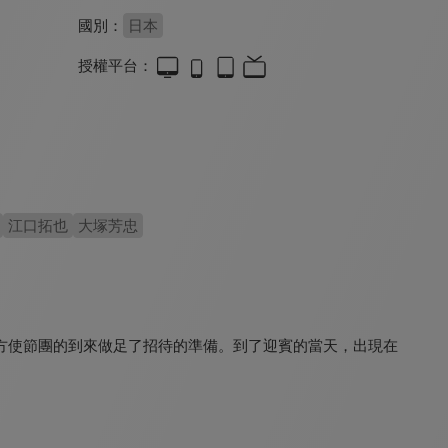
國別：
日本
授權平台：
這個勇者明明超TUEEE卻過度謹慎！
幼女戰記 2
Re:從零開始的異世界生活 Memory Snow
8.8
9.2
8.0
全 12 集
更新至第 5 集
江口拓也
大塚芳忠
方使節團的到來做足了招待的準備。到了迎賓的當天，出現在
Re：從零開始的異世界生活 冰結之絆
遭到流放的轉生重騎士憑藉遊戲知識大開無雙
世界最強後衛～迷宮國的新人探索者～
8.0
8.6
7.5
更新至第 5 集
更新至第 5 集