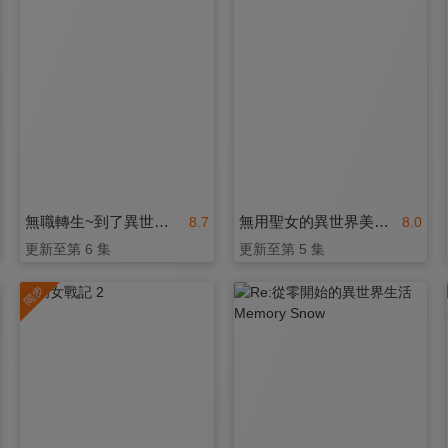
無職轉生~到了異世界就拿出真本事~ 第三季
無用聖女的異世界美食之旅 憑藉隱藏技能召喚露營車
8.7
8.0
更新至第 6 集
更新至第 5 集