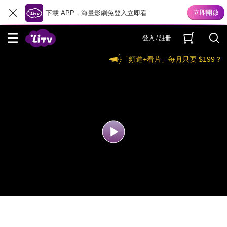
下載 APP，海量影劇免登入立即看
登入 / 註冊
「頻道+看片」每月只要 $199？