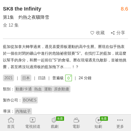
SK8 the Infinity
8.6
第1集 灼熱之夜驟降雪
全 12 集
收藏
分享
藍加從加拿大轉學過來，遇見喜愛滑板運動的高中生曆。曆現在似乎熱衷
於一個在封閉的礦山中進行的危險祕密競賽"S"。在找打工的藍加，就這麼
以幫手的身分，和曆一起前往"S"的會場。曆在現場遇見仇敵影，並被他挑
釁，甚至將沒玩過滑板的藍加拖下水……！？
2021
日本
日語
普遍級
24 分鐘
類別：
動畫/卡通
熱血
運動
原創動畫
製作公司：
BONES
導演：
内海紘子
配音：
畠中祐
小林千晃
永塚拓馬
首頁
電視頻道
戲劇
電影
短劇
更多