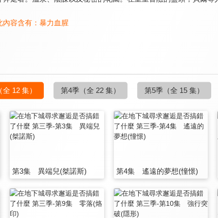
此內容含有：
暴力血腥
（全 12 集）
第4季
（全 22 集）
第5季
（全 15 集）
第3集 異端兒(桀諾斯)
第4集 遙遠的夢想(憧憬)