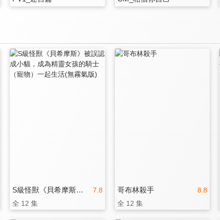
S級怪獸《貝希摩斯》被誤認成小貓，成為精靈女孩的騎士（寵物）一起生活(無霧氣版)
哥布林殺手
7.8
8.8
全 12 集
全 12 集