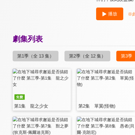
播放
※
劇集列表
第1季
（全 13 集）
第2季
（全 12 集）
第3季
第1集 龍之少女
第2集 單翼(怪物)