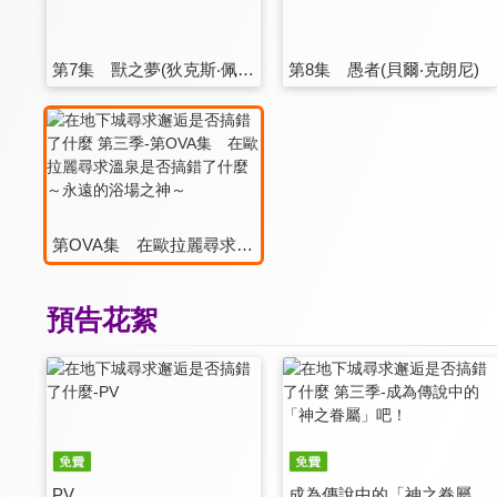
第7集 獸之夢(狄克斯‧佩爾迪克斯)
第8集 愚者(貝爾‧克朗尼)
第OVA集 在歐拉麗尋求溫泉是否搞錯了什麼～永遠的浴場之神～
預告花絮
PV
成為傳說中的「神之眷屬」吧！