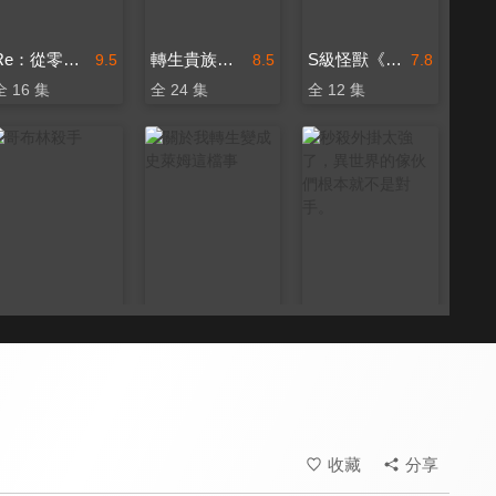
Re：從零開始的異世界生活 第三季
轉生貴族憑鑑定技能扭轉人生 第二季
S級怪獸《貝希摩斯》被誤認成小貓，成為精靈女孩的騎士（寵物）一起生活(無霧氣版)
9.5
8.5
7.8
全 16 集
全 24 集
全 12 集
哥布林殺手
關於我轉生變成史萊姆這檔事
秒殺外掛太強了，異世界的傢伙們根本就不是對手。
8.8
9.4
8.0
全 12 集
全 24 集
全 12 集
～
收藏
分享