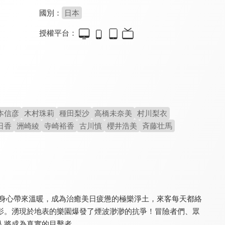
國別：
日本
授權平台：
非自願的不死冒險者
青之驅魔師 島根啓明結社篇
精靈幻想記2
8.0
8.6
8.0
全 12 集
全 12 集
全 12 集
本信彦
木村珠莉
種田梨沙
高橋未奈美
村川梨衣
日香
洲崎綾
寺崎裕香
古川慎
櫻井浩美
斉藤壮馬
香格里拉・開拓異境~糞作獵手挑戰神作~ 第2季
當不成魔法師的女孩
被逐出隊伍的治癒師，其實是最強
9.1
8.0
8.0
全 25 集
全 12 集
全 12 集
的身心帶來溫暖，成為治癒美日疲憊的極樂淨土，來客每天都絡
影。湧現於地表的樂園爆發了煙波渺渺的抗爭！冒險者們、眾
人將成為真實的目擊者。