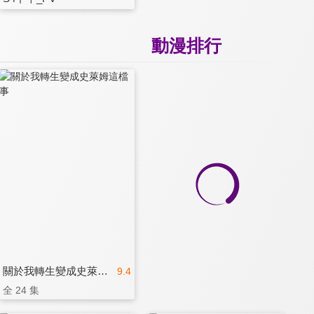
動漫排行
關於我轉生變成史萊姆這檔事
9.4
全 24 集