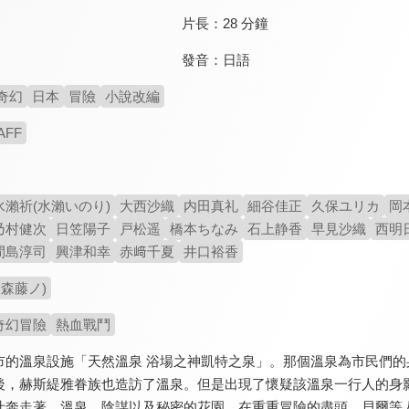
片長：
28 分鐘
發音：
日語
奇幻
日本
冒險
小說改編
AFF
水瀨祈(水瀨いのり)
大西沙織
内田真礼
細谷佳正
久保ユリカ
岡
乃村健次
日笠陽子
戸松遥
橋本ちなみ
石上静香
早見沙織
西明
間島淳司
興津和幸
赤﨑千夏
井口裕香
森藤ノ)
奇幻冒險
熱血戰鬥
市的溫泉設施「天然溫泉 浴場之神凱特之泉」。那個溫泉為市民們
後，赫斯緹雅眷族也造訪了溫泉。但是出現了懷疑該溫泉一行人的身
汁奔走著。溫泉、陰謀以及秘密的花園。在重重冒險的盡頭，貝爾等