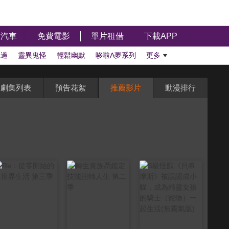
汽車
免費電影
單片租借
下載APP
聽過
靈異鬼怪
輕鬆幽默
哆啦A夢系列
更多
劇集列表
預告花絮
推薦影片
動漫排行