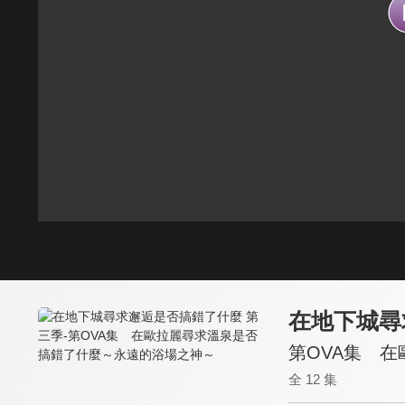
在地下城尋
第OVA集 
全 12 集