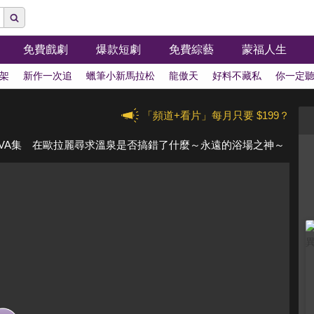
免費戲劇
爆款短劇
免費綜藝
蒙福人生
架
新作一次追
蠟筆小新馬拉松
龍傲天
好料不藏私
你一定
「頻道+看片」每月只要 $199？
VA集 在歐拉麗尋求溫泉是否搞錯了什麼～永遠的浴場之神～