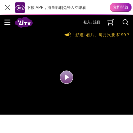
下載 APP，海量影劇免登入立即看
登入 / 註冊
「頻道+看片」每月只要 $199？