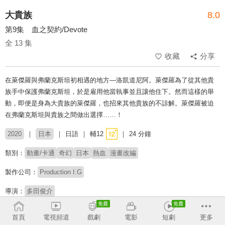
大貴族
8.0
第9集 血之契約/Devote
全 13 集
收藏
分享
在萊傑羅與弗蘭克斯坦初相遇的地方—洛凱道尼阿。萊傑羅為了從其他貴
族手中保護弗蘭克斯坦，於是雇用他當執事並且讓他住下。然而這樣的舉
動，即便是身為大貴族的萊傑羅，也招來其他貴族的不諒解。萊傑羅被迫
在弗蘭克斯坦與貴族之間做出選擇……！
2020
日本
日語
輔12
24 分鐘
類別：
動畫/卡通
奇幻
日本
熱血
漫畫改編
製作公司：
Production I.G
導演：
多田俊介
配音：
新垣樽助
平川大輔
大西弘祐
岩崎諒太
浜田洋平
首頁
電視頻道
戲劇
電影
短劇
更多