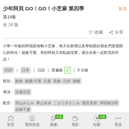
少年阿貝 GO！GO！小芝麻 第四季
8.0
第14集
全 24 集
收藏
分享
小學一年級的阿瑞跟海豹小芝麻，每天在家裡以及學校跟好朋友們渡過開
心的時光！超級可愛、有的時候又有點超現實，適合全家一起歡笑的作
品！
2020
日本
日語
普遍級
9 分鐘
類別：
動物
動畫/卡通
兒童
喜劇
日本
療癒
導演：
近藤信宏
配音：
高山みなみ
東山奈央
こおろぎさとみ
龍田直樹
津田健次郎
赤崎千夏
原著：
森下裕美
首頁
電視頻道
戲劇
電影
短劇
更多