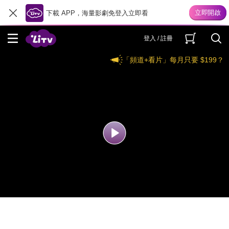
下載 APP，海量影劇免登入立即看
登入 / 註冊
「頻道+看片」每月只要 $199？