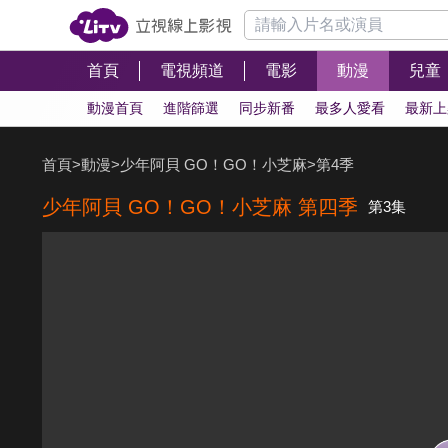
首頁
電視頻道
電影
動漫
兒童
動漫首頁
進階篩選
同步新番
最多人愛看
最新上
首頁
>
動漫
>
少年阿貝 GO！GO！小芝麻
>
第4季
少年阿貝 GO！GO！小芝麻 第四季
第3集