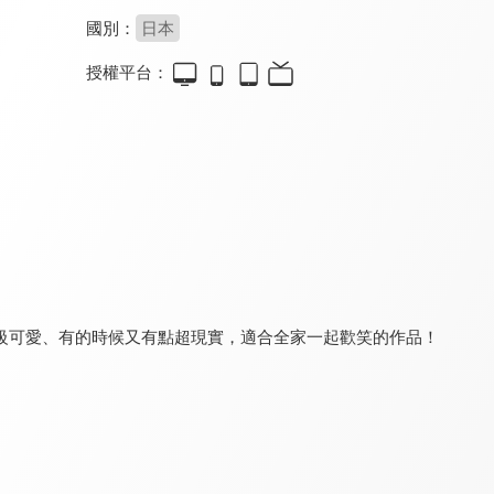
國別：
日本
授權平台：
蠟筆小新-春日部野生王國
當女孩遇到熊
100%小狼人(國)
9.2
8.0
8.0
全 12 集
五堅情首度合體配音
級可愛、有的時候又有點超現實，適合全家一起歡笑的作品！
100%小狼人(英)
電影哆啦A夢：大雄的貓狗時空傳(國)
殘念生物事典
8.0
8.6
8.0
逗趣又毛絨絨的奇幻冒險
全 25 集