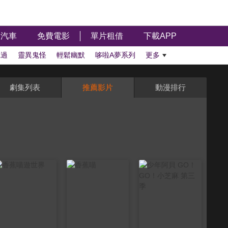
汽車
免費電影
單片租借
下載APP
聽過
靈異鬼怪
輕鬆幽默
哆啦A夢系列
更多
劇集列表
推薦影片
動漫排行