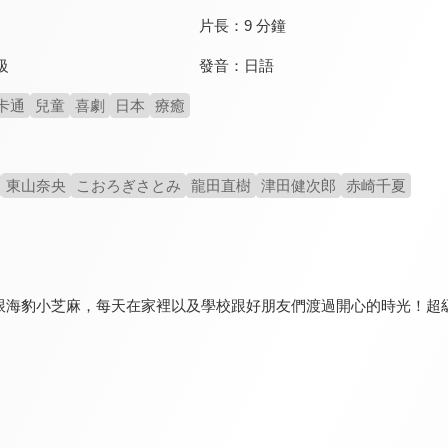
片長：
9 分鐘
發音：
日語
級
卡通
兒童
喜劇
日本
療癒
東山奈央
こおろぎさとみ
龍田直樹
津田健次郎
赤崎千夏
跟海豹小芝麻，每天在家裡以及學校跟好朋友們渡過開心的時光！超