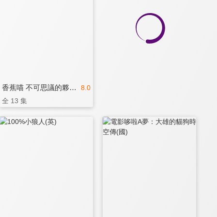
香蕉喵 不可思議的夥伴們
8.0
全 13 集