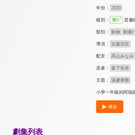
年份：
2020
級別：
普遍
類別：
動物
動畫/
導演：
近藤信宏
配音：
高山みなみ
原著：
森下裕美
主題：
溫馨療癒
小學一年級的阿瑞
播放
劇集列表