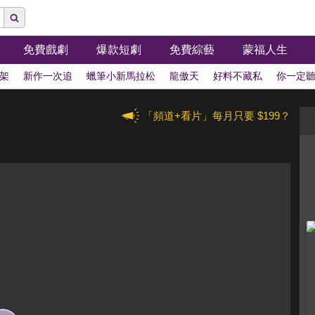
免費戲劇
爆款短劇
免費綜藝
蒙福人生
架
新作一次追
蠟筆小新馬拉松
龍傲天
好料不藏私
你一定
「頻道+看片」每月只要 $199？