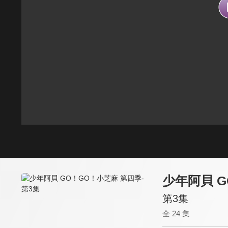
少年阿貝 
第3集
全 24 集