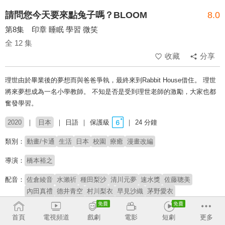
請問您今天要來點兔子嗎？BLOOM
8.0
第8集 印章 睡眠 學習 微笑
全 12 集
收藏
分享
理世由於畢業後的夢想而與爸爸爭執，最終來到Rabbit House借住。 理世
將來夢想成為一名小學教師。 不知是否是受到理世老師的激勵，大家也都
奮發學習。
2020
日本
日語
保護級
24 分鐘
類別：
動畫/卡通
生活
日本
校園
療癒
漫畫改編
導演：
橋本裕之
配音：
佐倉綾音
水瀨祈
種田梨沙
清川元夢
速水獎
佐藤聰美
內田真禮
德井青空
村川梨衣
早見沙織
茅野愛衣
原著：
Koi
首頁
電視頻道
戲劇
電影
短劇
更多