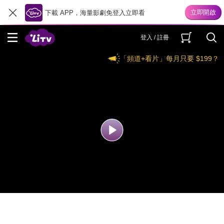
下載 APP，海量影劇免登入立即看
登入 / 註冊
「頻道+看片」每月只要 $199？