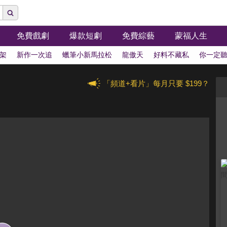
免費戲劇
爆款短劇
免費綜藝
蒙福人生
架
新作一次追
蠟筆小新馬拉松
龍傲天
好料不藏私
你一定
「頻道+看片」每月只要 $199？