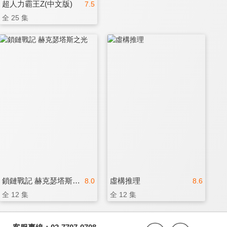
超人力霸王Z(中文版)
7.5
全 25 集
鎖鏈戰記 赫克瑟塔斯之光
虛構推理
8.0
8.6
全 12 集
全 12 集