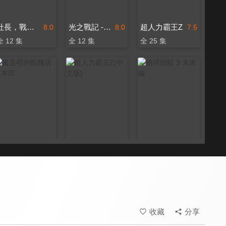
社長，戰鬥的時間到了！
光之戰記 -ZUERST-
超人力霸王Z
8.0
8.0
7.5
全 12 集
全 12 集
全 25 集
書店裡的骷髏店員本田
超人力霸王Z(中文版)
槍彈辯駁 3 未來編
8.0
7.5
8.0
全 12 集
全 25 集
全 12 集
收藏
分享