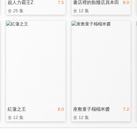
超人力霸王Z
書店裡的骷髏店員本田
7.5
8.0
全 25 集
全 12 集
紅蓮之王
座敷童子榻榻米醬
8.0
7.2
全 12 集
全 12 集