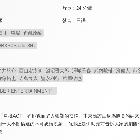
片長：
24 分鐘
發音：
日語
級
日本
職場
遊戲改編
ORKS×Studio 3Hz
白井悠介
西山宏太朗
淺沼晉太郎
澤城千春
武內駿輔
濱健人
熊
佐藤拓也
寺島惇太
豐永利行
柿原徹也
BER ENTERTAINMENT）
出「單挑ACT」的挑戰而陷入艱難的抉擇。本來應該由身為隊長的紬
同一天不斷輪迴的不可思議現象，而那正是伊助先前告訴大家的劇團
法……