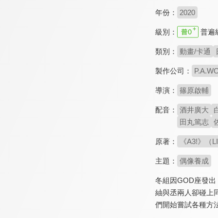
年份：
2020
級別：
普遍
類別：
動畫/卡通
製作公司：
P.A.W
導演：
篠原啟輔
配音：
酒井廣大
田丸篤志
原著：
《A3!》（LI
主題：
偶像養成
冬組因GOD座發
紬與丞兩人卻碰上
們開始嘗試各種方