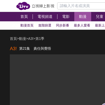
首頁
電視頻道
電影
動漫
兒童
動漫首頁
進階篩選
同步新番
最多人愛看
最新上
首頁
>
動漫
>
A3!
>
第1季
A3!
第21集 責任與覺悟