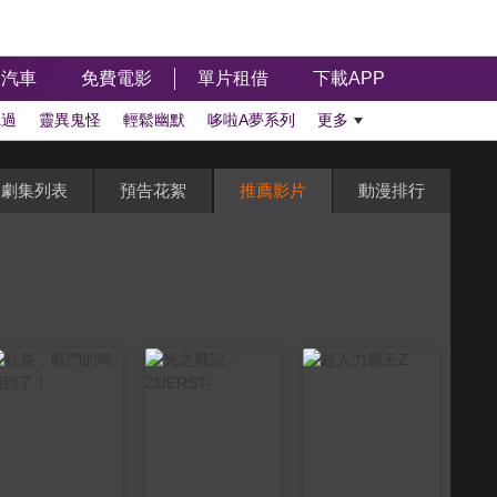
汽車
免費電影
單片租借
下載APP
聽過
靈異鬼怪
輕鬆幽默
哆啦A夢系列
更多
劇集列表
預告花絮
推薦影片
動漫排行