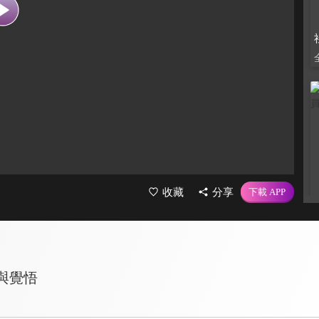
收藏
分享
與覺悟