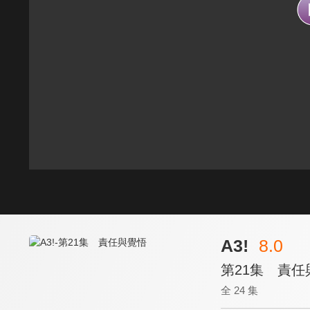
A3!
8.0
第21集 責任
全 24 集