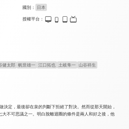
國別：
日本
授權平台：
槍彈辯駁 3 絕望編
紅蓮之王
座敷童子榻榻米醬
8.0
8.0
7.2
全 12 集
全 12 集
全 12 集
谷健太郎
帆世雄一
江口拓也
土岐隼一
山谷祥生
鎖鏈戰記 赫克瑟塔斯之光
虛構推理
小怪獸成長日記 第二季(中文版)
8.0
8.6
8.0
來做決定，最後卻在泉的判斷下拒絕了對決。然而從那天開始，
全 12 集
全 12 集
全 26 集
七大不可思議之一。明白脫離迴圈的條件是兩人和好之後，他