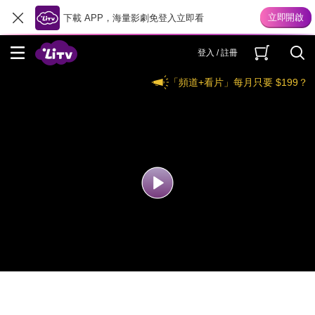
下載 APP，海量影劇免登入立即看
登入 / 註冊
「頻道+看片」每月只要 $199？