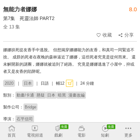
無能力者娜娜
8.0
第7集 死靈法師 PART2
全 13 集
收藏
分享
娜娜拚死從友香手中逃脫。 但想揭穿娜娜能力的友香，和真司一同緊追不
捨。 成群的死者在夜晚的森林逼近了娜娜，這些死者究竟是從何而來。 還
未解開新的謎團，娜娜就被追到了絕路。 究竟是娜娜逃進了小屋中，抑或
者又是友香的陷阱呢。
2020
日本
日語
輔12
24 分鐘
類別：
動畫/卡通
懸疑
日本
暗黑
漫畫改編
製作公司：
Bridge
導演：
石平信司
配音：
大久保瑠美
下野紘
中村悠一
中島卓也
手塚ヒロミチ
堤雪菜
首頁
電視頻道
戲劇
電影
短劇
更多
小坂井祐莉絵
田丸篤志
富田美憂
ニノ宮愛子
大野智敬