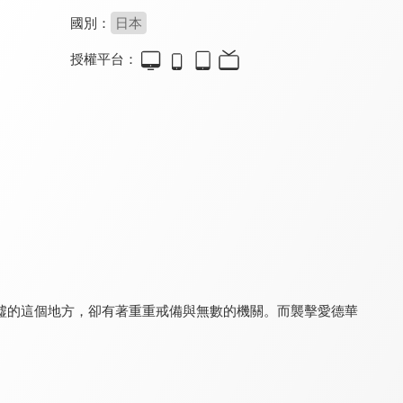
國別：
日本
授權平台：
Clevatess - 魔獸之王與嬰兒與屍之勇者
輪迴的花瓣
青之驅魔師 島根啓明結社篇
8.8
8.4
8.6
全 12 集
全 13 集
全 12 集
墟的這個地方，卻有著重重戒備與無數的機關。而襲擊愛德華
戰國妖狐
我的英雄學院 FINAL SEASON
魔導少年(中文版)
8.0
9.8
8.5
全 13 集
全 171 集
全 277 集