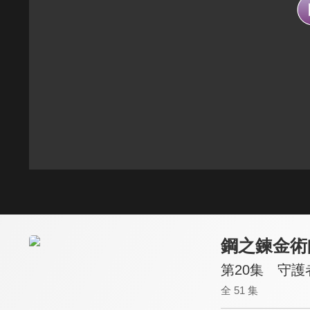
鋼之鍊金術
第20集 守護
全 51 集