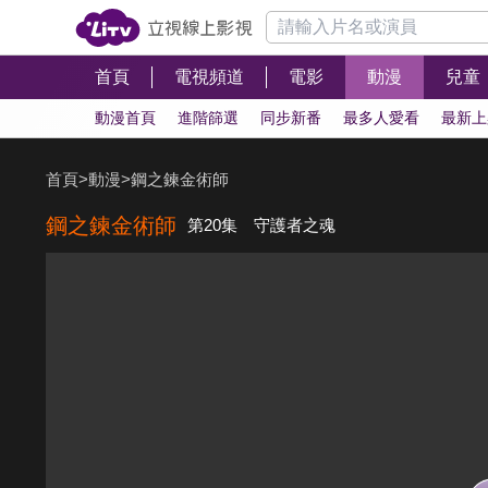
首頁
電視頻道
電影
動漫
兒童
動漫首頁
進階篩選
同步新番
最多人愛看
最新上
首頁
>
動漫
>
鋼之鍊金術師
鋼之鍊金術師
第20集 守護者之魂