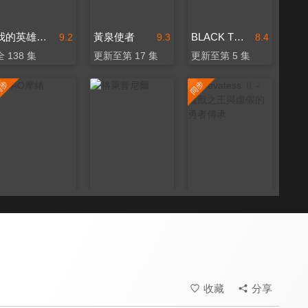
我的英雄學院 第六季
黃泉使者
BLACK TORCH 闇黑燈火
9.2
9.3
8.4
全 138 集
更新至第 17 集
更新至第 5 集
MAO摩緒
格萊普尼爾
Clevatess Ⅱ - 魔獸之王與虛假的勇者傳承
8.5
8.8
8.9
更新至第 18 集
全 13 集
更新至第 5 集
收藏
分享