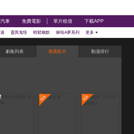
汽車
免費電影
單片租借
下載APP
聽過
靈異鬼怪
輕鬆幽默
哆啦A夢系列
更多
劇集列表
推薦影片
動漫排行