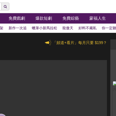
免費戲劇
爆款短劇
免費綜藝
蒙福人生
架
新作一次追
蠟筆小新馬拉松
龍傲天
好料不藏私
你一定
「頻道+看片」每月只要 $199？