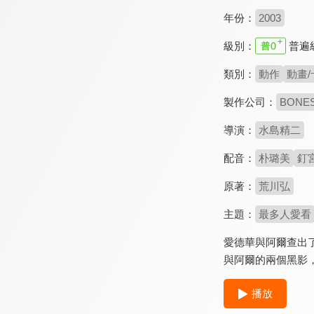
年份：
2003
級別：
普遍
類別：
動作
動畫/
製作公司：
BONE
導演：
水島精二
配音：
朴璐美
釘
原著：
荒川弘
主題：
最多人愛看
愛德華與阿爾查出
與阿爾的兩個黑影，
播放