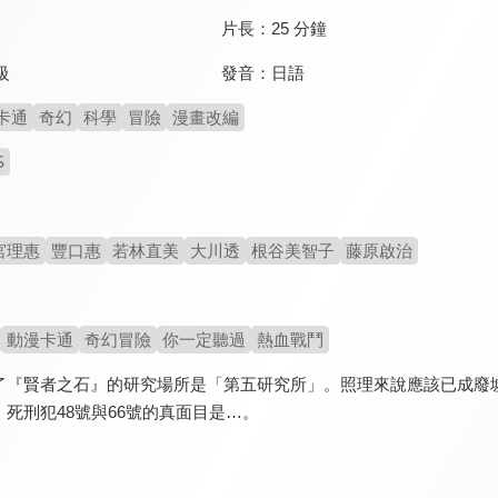
片長：
25 分鐘
發音：
日語
級
卡通
奇幻
科學
冒險
漫畫改編
S
宮理惠
豐口惠
若林直美
大川透
根谷美智子
藤原啟治
動漫卡通
奇幻冒險
你一定聽過
熱血戰鬥
了『賢者之石』的研究場所是「第五研究所」。照理來說應該已成廢
死刑犯48號與66號的真面目是…。