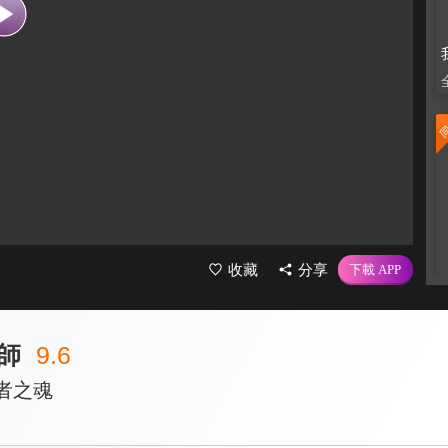
收藏
分享
師
9.6
者之魂