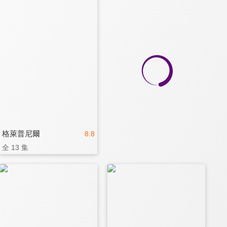
格萊普尼爾
8.8
全 13 集