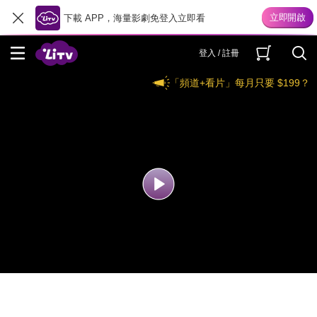
下載 APP，海量影劇免登入立即看
登入 / 註冊
「頻道+看片」每月只要 $199？