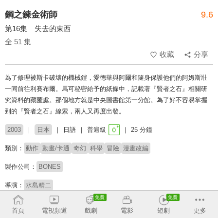
鋼之鍊金術師
9.6
第16集 失去的東西
全 51 集
收藏
分享
為了修理被斯卡破壞的機械鎧，愛德華與阿爾和隨身保護他們的阿姆斯壯
一同前往利賽布爾。馬可秘密給予的紙條中，記載著『賢者之石』相關研
究資料的藏匿處。那個地方就是中央圖書館第一分館。為了好不容易掌握
到的『賢者之石』線索，兩人又再度出發。
2003
日本
日語
普遍級
25 分鐘
類別：
動作
動畫/卡通
奇幻
科學
冒險
漫畫改編
製作公司：
BONES
導演：
水島精二
配音：
朴璐美
釘宮理惠
豐口惠
若林直美
大川透
根谷美智子
首頁
電視頻道
戲劇
電影
短劇
更多
藤原啟治