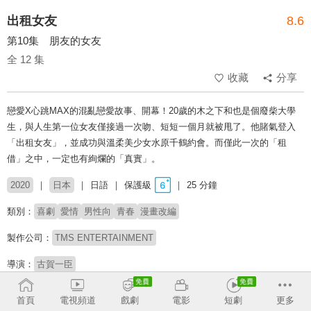
出租女友
8.6
第10集 朋友的女友
全 12 集
收藏
分享
戀愛X心跳MAX的混亂戀愛故事、開幕！20歲的木之下和也是個廢柴大學
生，與人生第一位女友僅接過一次吻、短短一個月就被甩了。他賭氣登入
「出租女友」，並成功與溫柔美少女水原千鶴約會。而僅此一次的「租
借」之中，一定也有絢爛的「真實」。
2020
日本
日語
保護級
25 分鐘
類別：
喜劇
愛情
男性向
青春
漫畫改編
製作公司：
TMS ENTERTAINMENT
導演：
古賀一臣
配音：
雨宮天
悠木碧
東山奈央
高橋李依
堀江瞬
首頁
電視頻道
戲劇
電影
短劇
更多