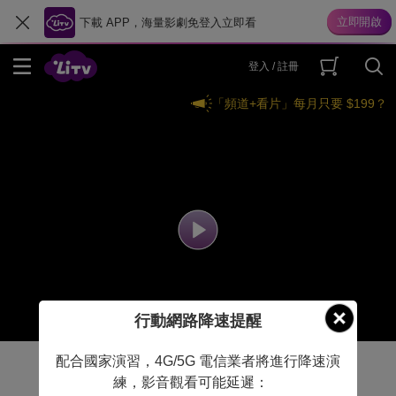
下載 APP，海量影劇免登入立即看
登入 / 註冊
「頻道+看片」每月只要 $199？
行動網路降速提醒
配合國家演習，4G/5G 電信業者將進行降速演
練，影音觀看可能延遲：