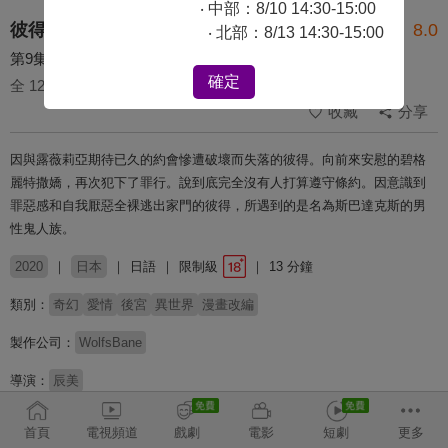
‧ 中部：8/10 14:30-15:00
彼得・格里爾的賢者時間
8.0
‧ 北部：8/13 14:30-15:00
第9集 彼得・格里爾與契約的將來
確定
全 12 集
收藏
分享
因與露薇莉亞期待已久的約會慘遭破壞而失落的彼得。向前來安慰的碧格
麗特撒嬌，再次犯下了罪行。說到底完全沒有人打算遵守條約。因意識到
罪惡感和自我厭惡全裸逃出家門的彼得，所遇到的是名為斯巴達克斯的男
性鬼人族。
2020
日本
日語
限制級
13 分鐘
類別：
奇幻
愛情
後宮
異世界
漫畫改編
製作公司：
WolfsBane
導演：
辰美
配音：
下野紘
竹達彩奈
山村響
千本木彩花
淺水健太朗
上原明裡
首頁
電視頻道
戲劇
電影
短劇
更多
二之宮唯