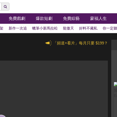
免費戲劇
爆款短劇
免費綜藝
蒙福人生
架
新作一次追
蠟筆小新馬拉松
龍傲天
好料不藏私
你一定
「頻道+看片」每月只要 $199？