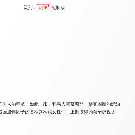
級別：
限制級
轉生成女性向遊戲只有毀滅END的壞人大小姐 X
婚戒物語 第二季(無修版)
婚戒物語
9.2
8.1
8.1
全 12 集
全 13 集
全 12 集
強男人的稱號！如此一來，和戀人露薇莉亞・桑克圖斯的婚約
不道德公會
夢幻遊戲 OVA(中文版)
夢幻遊戲
8.0
9.0
9.0
最強遺傳因子的各種異種族女性們，正對彼得的精華虎視眈
全 12 集
全 13 集
全 52 集