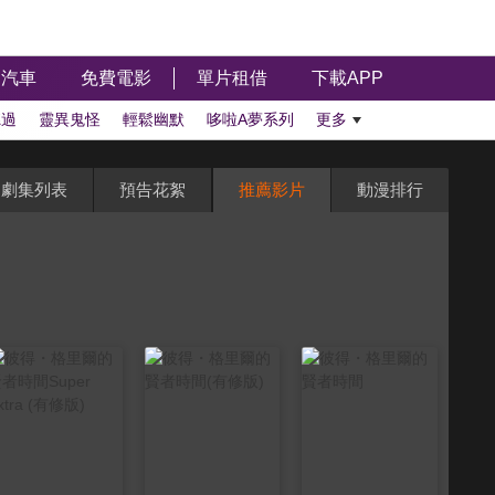
汽車
免費電影
單片租借
下載APP
聽過
靈異鬼怪
輕鬆幽默
哆啦A夢系列
更多
劇集列表
預告花絮
推薦影片
動漫排行