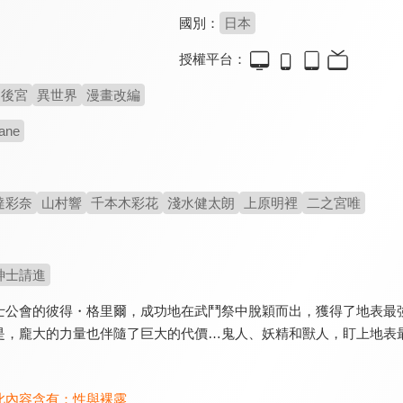
國別：
日本
授權平台：
後宮
異世界
漫畫改編
ane
達彩奈
山村響
千本木彩花
淺水健太朗
上原明裡
二之宮唯
紳士請進
士公會的彼得・格里爾，成功地在武鬥祭中脫穎而出，獲得了地表最
是，龐大的力量也伴隨了巨大的代價…鬼人、妖精和獸人，盯上地表
此內容含有：
性與裸露