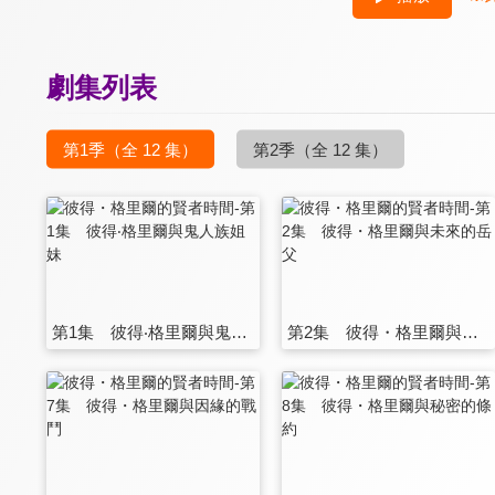
劇集列表
第1季
（全 12 集）
第2季
（全 12 集）
第1集 彼得‧格里爾與鬼人族姐妹
第2集 彼得・格里爾與未來的岳父