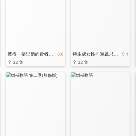
彼得・格里爾的賢者時間
轉生成女性向遊戲只有毀滅END的壞人大小姐
8.0
9.4
全 12 集
全 12 集