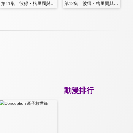
第11集 彼得・格里爾與決鬥的體悟
第12集 彼得・格里爾與高喊愛的戰鬼(完)
動漫排行