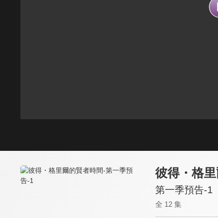
彼得・格里
第一季預告-1
全 12 集