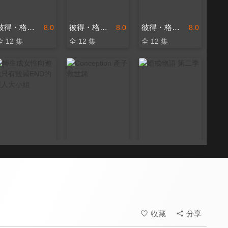
彼得・格里爾的賢者時間Super Extra (有修版)
彼得・格里爾的賢者時間(有修版)
彼得・格里爾的賢者時間
8.0
8.0
8.0
全 12 集
全 12 集
全 12 集
轉生成女性向遊戲只有毀滅END的壞人大小姐
Conception 產子救世錄
婚戒物語 第二季
9.4
8.0
8.1
全 12 集
全 12 集
全 13 集
收藏
分享