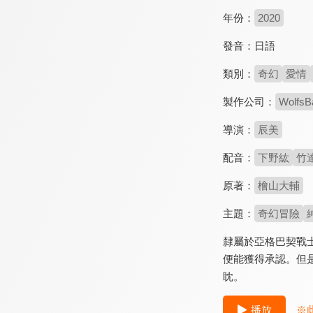
年份：
2020
發音：
日語
類別：
奇幻
愛情
製作公司：
WolfsB
導演：
辰美
配音：
下野紘
竹
原著：
檜山大輔
主題：
奇幻冒險
隸屬於亞格巴契戰
便能獲得承認。但
眈。
播放
※