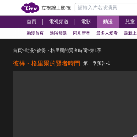
首頁
電視頻道
電影
動漫
兒童
動漫首頁
進階篩選
同步新番
最多人愛看
最新上
首頁
>
動漫
>
彼得・格里爾的賢者時間
>
第1季
彼得・格里爾的賢者時間
第一季預告-1