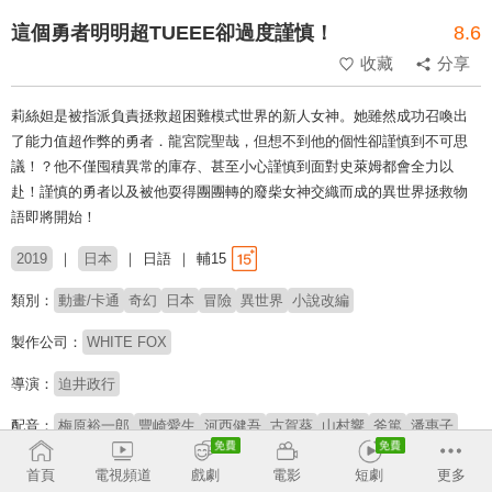
這個勇者明明超TUEEE卻過度謹慎！
8.6
收藏
分享
莉絲妲是被指派負責拯救超困難模式世界的新人女神。她雖然成功召喚出
了能力值超作弊的勇者．龍宮院聖哉，但想不到他的個性卻謹慎到不可思
議！？他不僅囤積異常的庫存、甚至小心謹慎到面對史萊姆都會全力以
赴！謹慎的勇者以及被他耍得團團轉的廢柴女神交織而成的異世界拯救物
語即將開始！
2019
日本
日語
輔15
類別：
動畫/卡通
奇幻
日本
冒險
異世界
小說改編
製作公司：
WHITE FOX
導演：
迫井政行
配音：
梅原裕一郎
豐崎愛生
河西健吾
古賀葵
山村響
斧篤
潘惠子
原著：
土日月
首頁
電視頻道
戲劇
電影
短劇
更多