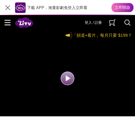
下載 APP，海量影劇免登入立即看
登入 / 註冊
「頻道+看片」每月只要 $199？