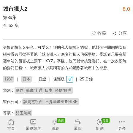
城市獵人2
8.0
第39集
全 63 集
收藏
分享
身懷絕技卻又好色，可愛又可恨的私人偵探冴羽獠，他與個性開朗的女孩
槇村香共同從事著以「城市獵人」為名的私人偵探事務。委託者只要在新
宿車站的留言板上寫下「XYZ」字樣，他們就會接受委託。在一次次艱險
的委託任務中，城市獵人以其獨有的方式鏟除著城市中的罪惡。
1987
日本
日語
保護級
25 分鐘
類別：
動作
動畫/卡通
日本
偵探/推理
製作公司：
讀賣電視台
日昇動畫SUNRISE
導演：
兒玉兼嗣
配音：
神谷明
伊倉一惠
田中秀幸
麻上洋子
玄田哲章
小山茉美
首頁
電視頻道
戲劇
電影
短劇
更多
成田劍