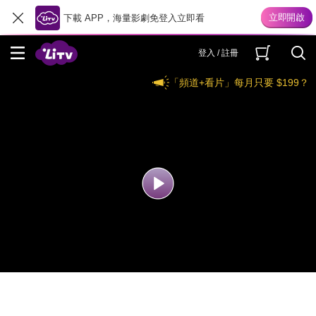
下載 APP，海量影劇免登入立即看
登入 / 註冊
「頻道+看片」每月只要 $199？