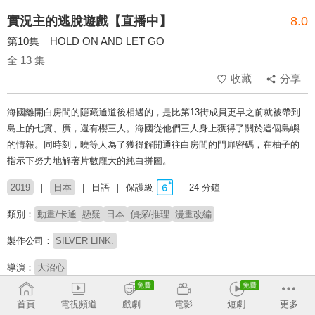
實況主的逃脫遊戲【直播中】
8.0
第10集 HOLD ON AND LET GO
全 13 集
收藏
分享
海國離開白房間的隱藏通道後相遇的，是比第13街成員更早之前就被帶到
島上的七實、廣，還有櫻三人。海國從他們三人身上獲得了關於這個島嶼
的情報。同時刻，曉等人為了獲得解開通往白房間的門扉密碼，在柚子的
指示下努力地解著片數龐大的純白拼圖。
2019
日本
日語
保護級
24 分鐘
類別：
動畫/卡通
懸疑
日本
偵探/推理
漫畫改編
製作公司：
SILVER LINK.
導演：
大沼心
配音：
山下大輝
鬼頭明里
佐藤拓也
畠中祐
內山昂輝
石見舞菜香
首頁
電視頻道
戲劇
電影
短劇
更多
寺島拓篤
名塚佳織
津田健次郎