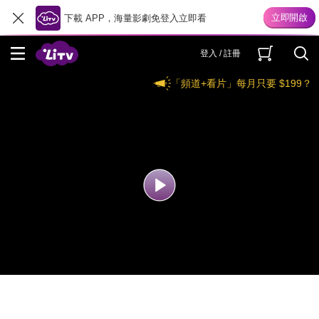
下載 APP，海量影劇免登入立即看
登入 / 註冊
「頻道+看片」每月只要 $199？