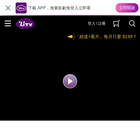
下載 APP，海量影劇免登入立即看
登入 / 註冊
「頻道+看片」每月只要 $199？