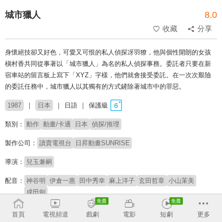
城市獵人
8.0
收藏
分享
身懷絕技卻又好色，可愛又可恨的私人偵探冴羽獠，他與個性開朗的女孩
槇村香共同從事著以「城市獵人」為名的私人偵探事務。委託者只要在新
宿車站的留言板上寫下「XYZ」字樣，他們就會接受委託。在一次次艱險
的委託任務中，城市獵人以其獨有的方式鏟除著城市中的罪惡。
1987
日本
日語
保護級
類別：
動作
動畫/卡通
日本
偵探/推理
製作公司：
讀賣電視台
日昇動畫SUNRISE
導演：
兒玉兼嗣
配音：
神谷明
伊倉一惠
田中秀幸
麻上洋子
玄田哲章
小山茉美
成田劍
原著：
北條司
首頁
電視頻道
戲劇
電影
短劇
更多