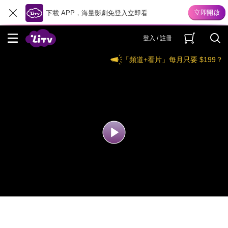
下載 APP，海量影劇免登入立即看
登入 / 註冊
「頻道+看片」每月只要 $199？