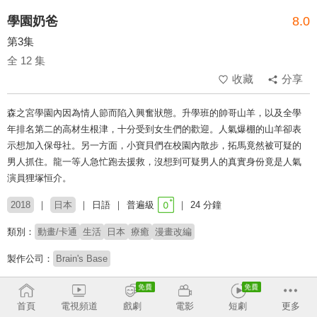
學園奶爸
8.0
第3集
全 12 集
收藏
分享
森之宮學園內因為情人節而陷入興奮狀態。升學班的帥哥山羊，以及全學
年排名第二的高材生根津，十分受到女生們的歡迎。人氣爆棚的山羊卻表
示想加入保母社。另一方面，小寶貝們在校園內散步，拓馬竟然被可疑的
男人抓住。龍一等人急忙跑去援救，沒想到可疑男人的真實身份竟是人氣
演員狸塚恒介。
2018
日本
日語
普遍級
24 分鐘
類別：
動畫/卡通
生活
日本
療癒
漫畫改編
製作公司：
Brain's Base
導演：
森下柊聖
首頁
電視頻道
戲劇
電影
短劇
更多
配音：
西山宏太朗
古木望
梅原裕一郎
明坂聰美
三瓶由布子
小原好美