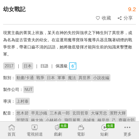
幼女戰記
9.2
收藏
分享
現實主義的菁英上班族，某天在神的失控與強求之下轉生到了異世界，成
為名為提古雷查夫的幼女。在這運用魔導寶珠等魔導兵器且飄著硝煙的戰
爭世界，帶著口齒不清的話語，她將徹底發揮才能與生前的知識來擊墜敵
軍。
2017
日本
日語
保護級
類別：
動畫/卡通
戰爭
日本
軍事
魔法
異世界
小說改編
製作公司：
NUT
導演：
上村泰
配音：
悠木碧
早見沙織
三木眞一郎
玄田哲章
大塚芳忠
濱野大輝
笠間淳
林大地
小林裕介
飛田展男
赤城進
楠見尚
己
齊藤次郎
松本忍
堀內賢雄
小柳良寬
土師孝也
高岡瓶瓶
戶松遙
首頁
電視頻道
戲劇
電影
短劇
更多