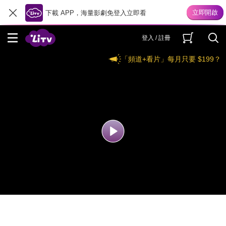
下載 APP，海量影劇免登入立即看
登入 / 註冊
「頻道+看片」每月只要 $199？