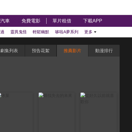
汽車
免費電影
單片租借
下載APP
聽過
靈異鬼怪
輕鬆幽默
哆啦A夢系列
更多
劇集列表
預告花絮
推薦影片
動漫排行