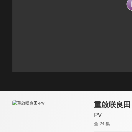
重啟咲良田
PV
全 24 集