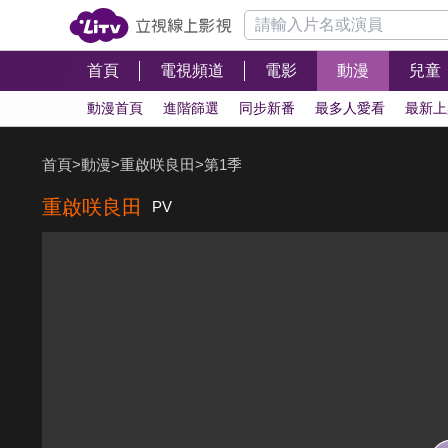
首頁
電視頻道
電影
動漫
兒童
動漫首頁
進階篩選
同步新番
最多人愛看
最新上
首頁
>
動漫
>
重啟咲良田
>
第1季
重啟咲良田
PV