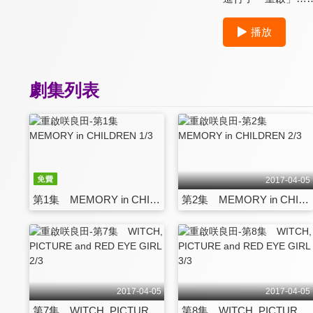
播放
劇集列表
2017-04-05
第1集 MEMORY in CHILDREN 1/3
第2集 MEMORY in CHILDREN 2/3
2017-04-05
2017-04-05
第7集 WITCH, PICTURE and RED EYE GIRL 2/3
第8集 WITCH, PICTURE and RED EYE GIRL 3/3