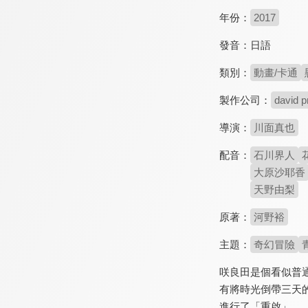
年份：
2017
發音：
日語
類別：
動畫/卡通
製作公司：
david p
導演：
川面真也
配音：
石川界人
大原沙耶香
天野由梨
原著：
河野裕
主題：
奇幻冒險
咲良田是個看似普
有將時光倒帶三天
進行了「重啟」…