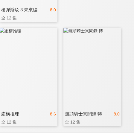
槍彈辯駁 3 未來編
8.0
全 12 集
虛構推理
無頭騎士異聞錄 轉
8.6
8.0
全 12 集
全 12 集