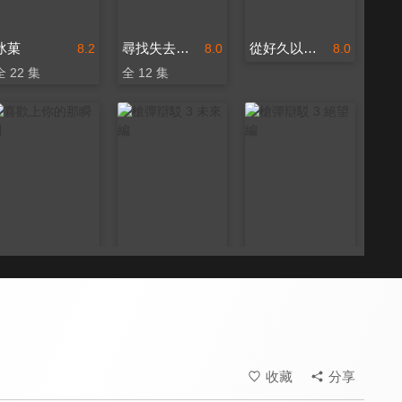
冰菓
尋找失去的未來
從好久以前就喜歡你
8.2
8.0
8.0
全 22 集
全 12 集
喜歡上你的那瞬間
槍彈辯駁 3 未來編
槍彈辯駁 3 絕望編
8.0
8.0
8.0
全 12 集
全 12 集
收藏
分享