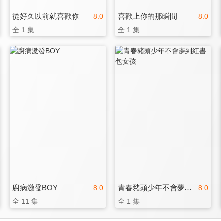
從好久以前就喜歡你
喜歡上你的那瞬間
8.0
8.0
全 1 集
全 1 集
廚病激發BOY
青春豬頭少年不會夢到紅書包女孩
8.0
8.0
全 11 集
全 1 集