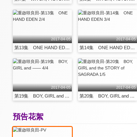
2017-04-05
2017-04-05
第13集 ONE HAND EDEN 2/4
第14集 ONE HAND EDEN 3/4
2017-04-05
2017-04-05
第19集 BOY, GIRL and ―― 4/4
第20集 BOY, GIRL and the STORY of SAGRADA 1/5
預告花絮