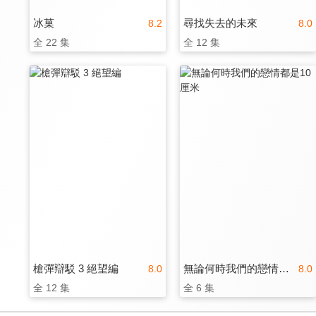
冰菓
尋找失去的未來
8.2
8.0
全 22 集
全 12 集
槍彈辯駁 3 絕望編
無論何時我們的戀情都是10厘米
8.0
8.0
全 12 集
全 6 集