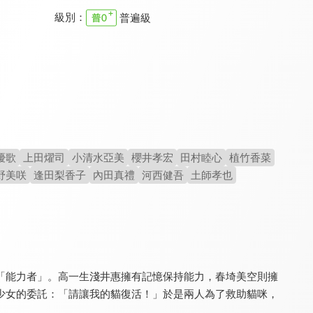
級別：
普遍級
無論何時我們的戀情都是10厘米
廚病激發BOY
青春豬頭少年不會夢到紅書包女孩
8.0
8.0
8.0
全 6 集
全 11 集
優歌
上田燿司
小清水亞美
櫻井孝宏
田村睦心
植竹香菜
野美咲
逢田梨香子
內田真禮
河西健吾
土師孝也
虛構推理
無頭騎士異聞錄 轉
青春豬頭少年不會夢到嬌憐外出妹
8.6
8.0
8.0
全 12 集
全 12 集
「能力者」。高一生淺井惠擁有記憶保持能力，春埼美空則擁
少女的委託：「請讓我的貓復活！」於是兩人為了救助貓咪，