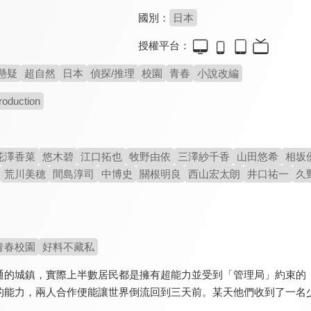
國別：
日本
授權平台：
懸疑
超自然
日本
偵探/推理
校園
青春
小說改編
roduction
花澤香菜
悠木碧
江口拓也
牧野由依
三澤紗千香
山田悠希
相坂
荒川美穂
間島淳司
中博史
關根明良
西山宏太朗
井口祐一
久
青春校園
好料不藏私
通的城鎮，實際上半數居民都是擁有超能力並受到「管理局」約束的
的能力，兩人合作便能讓世界倒流回到三天前。某天他們收到了一名
…