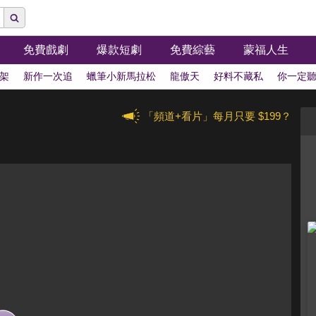
免費戲劇
爆款短劇
免費綜藝
蒙福人生
架
新作一次追
蠟筆小新馬拉松
龍傲天
好料不藏私
你一定
「頻道+看片」每月只要 $199？