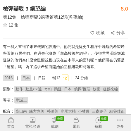
槍彈辯駁 3 絕望編
8.0
第12集 槍彈辯駁3絕望篇第12話(希望編)
全 12 集
收藏
分享
有一群人來到了未來機關的設施中。他們就是從更生程序中甦醒的希望峰
學園第77屆生們。在過去化身為「超高校級的絕望」、使得世界瀕臨毀滅
邊緣的他們為什麼會甦醒並且出現在苗木等人的面前呢？他們現在仍舊是
「絕望」嗎…為了追求希望而開始的互相殘殺即將落幕。
2016
日本
日語
輔12
24 分鐘
類別：
動作
動畫/卡通
奇幻
懸疑
日本
偵探/推理
校園
遊戲改編
導演：
岸誠二
配音：
高山南
緒方惠美
朴璐美
岸尾大輔
小林優
三森鈴子
細谷佳正
杉田智和
茅野愛衣
安元洋貴
荒川美穂
福山潤
三石琴乃
小清水亞美
本鄉奏多
首頁
電視頻道
戲劇
電影
短劇
更多