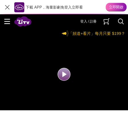
下載 APP，海量影劇免登入立即看
登入 / 註冊
「頻道+看片」每月只要 $199？