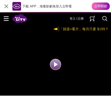
下載 APP，海量影劇免登入立即看
登入 / 註冊
「頻道+看片」每月只要 $199？