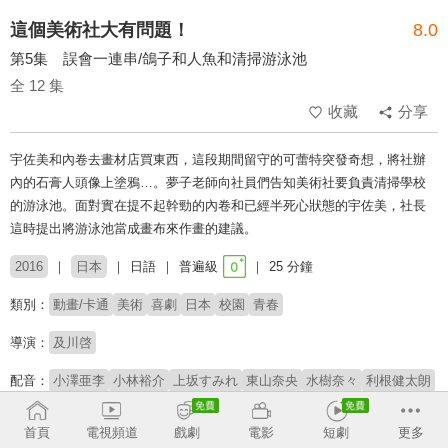
這個美術社大有問題！
8.0
第5集 誤會一連串/鴿子和人魚和清掃游泳池
全 12 集
收藏
分享
宇佐美和內卷去畫材店買東西，這段期間留守的可蕾特突發奇想，將社辦
內的石膏人頭像上塗鴉…。夢子老師向社員們告知美術社要負責清掃學校
的游泳池。面對實在提不起幹勁的內卷和已經半死心狀態的宇佐美，社長
這時提出將游泳池當成畫布來作畫的建議。
2016
日本
日語
普遍級
25 分鐘
類別：
動畫/卡通
美術
喜劇
日本
校園
青春
導演：
及川啓
配音：
小澤亜李
小林裕介
上坂すみれ
東山奈央
水樹奈々
利根健太朗
徳井青空
しもがまちあき
丸塚香奈
田中あいみ
小松未可子
掛川裕彦
佐倉綾音
首頁
電視頻道
戲劇
電影
短劇
更多