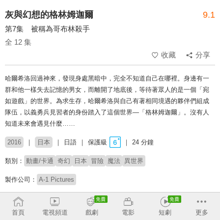
灰與幻想的格林姆迦爾
9.1
第7集 被稱為哥布林殺手
全 12 集
收藏
分享
哈爾希洛回過神來，發現身處黑暗中，完全不知道自己在哪裡。身邊有一
群和他一樣失去記憶的男女，而離開了地底後，等待著眾人的是一個「宛
如遊戲」的世界。為求生存，哈爾希洛與自己有著相同境遇的夥伴們組成
隊伍，以義勇兵見習者的身份踏入了這個世界—「格林姆迦爾」。沒有人
知道未來會遇見什麼……
2016
日本
日語
保護級
24 分鐘
類別：
動畫/卡通
奇幻
日本
冒險
魔法
異世界
製作公司：
A-1 Pictures
導演：
中村亮介
首頁
電視頻道
戲劇
電影
短劇
更多
配音：
細谷佳正
吉野裕行
島崎信長
落合福嗣
小松未可子
照井春佳