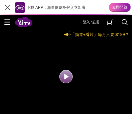
下載 APP，海量影劇免登入立即看
登入 / 註冊
「頻道+看片」每月只要 $199？