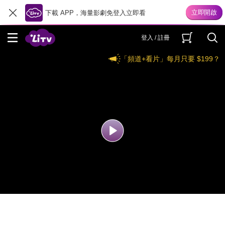
下載 APP，海量影劇免登入立即看
登入 / 註冊
「頻道+看片」每月只要 $199？