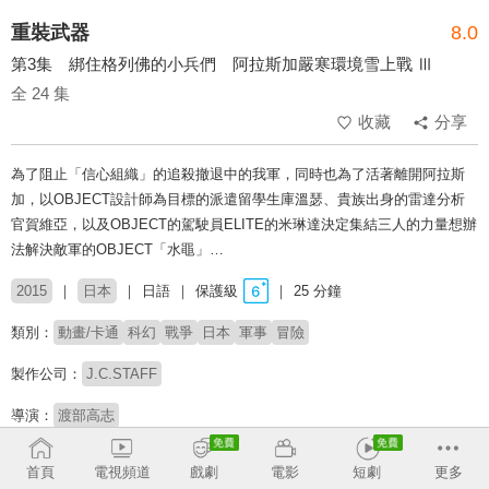
重裝武器
8.0
第3集 綁住格列佛的小兵們 阿拉斯加嚴寒環境雪上戰 Ⅲ
全 24 集
收藏
分享
為了阻止「信心組織」的追殺撤退中的我軍，同時也為了活著離開阿拉斯
加，以OBJECT設計師為目標的派遣留學生庫溫瑟、貴族出身的雷達分析
官賀維亞，以及OBJECT的駕駛員ELITE的米琳達決定集結三人的力量想辦
法解決敵軍的OBJECT「水黽」…
2015
日本
日語
保護級
25 分鐘
類別：
動畫/卡通
科幻
戰爭
日本
軍事
冒險
製作公司：
J.C.STAFF
導演：
渡部高志
配音：
花江夏樹
石川界人
鈴木繪理
伊藤靜
首頁
電視頻道
戲劇
電影
短劇
更多