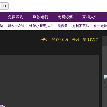
免費戲劇
爆款短劇
免費綜藝
蒙福人生
架
新作一次追
蠟筆小新馬拉松
龍傲天
好料不藏私
你一定
「頻道+看片」每月只要 $199？