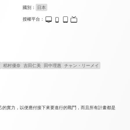
國別：
日本
授權平台：
紅蓮之王
關於我轉生變成史萊姆這檔事(國)
潮與虎
8.0
9.4
8.0
全 12 集
全 24 集
全 39 集
信
稻村優奈
吉田仁美
田中理惠
チャン・リーメイ
關於我轉生變成史萊姆這檔事 第三季(國)
鬼滅之刃 竈門炭治郎 立志篇(中文版)
魔法戰爭
9.4
9.8
8.0
己的實力，以便應付接下來要進行的戰鬥，而且所有計畫都是
全 72 集
全 26 集
全 12 集