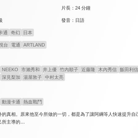
片長：
24 分鐘
發音：
日語
級
卡通
奇幻
日本
視台
電通
ARTLAND
NEEKO
市瀨秀和
井上優
竹內順子
近藤隆
木內秀信
飯田利
深見梨加
湯屋敦子
中村太亮
動漫卡通
熱血戰鬥
外的真相。原來他至今所做的一切，都是為了讓阿綱等人快速提升自
己所主導的…