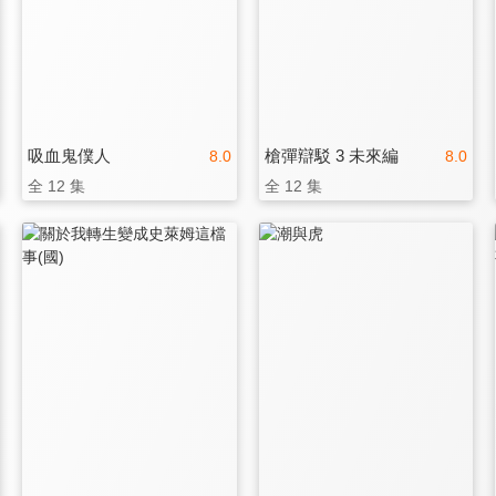
吸血鬼僕人
槍彈辯駁 3 未來編
8.0
8.0
全 12 集
全 12 集