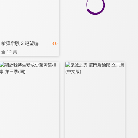
槍彈辯駁 3 絕望編
8.0
全 12 集