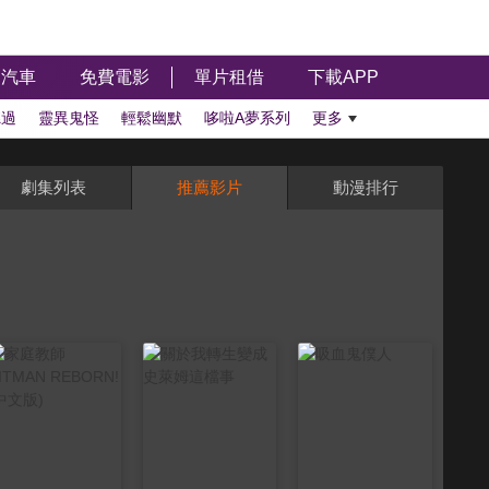
汽車
免費電影
單片租借
下載APP
聽過
靈異鬼怪
輕鬆幽默
哆啦A夢系列
更多
劇集列表
推薦影片
動漫排行