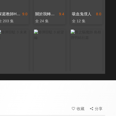
家庭教師HITMAN REBORN!(中文版)
關於我轉生變成史萊姆這檔事
吸血鬼僕人
9.0
9.4
8.0
全 203 集
全 24 集
全 12 集
槍彈辯駁 3 未來編
槍彈辯駁 3 絕望編
青之驅魔師 島根啓明結社篇
8.0
8.0
8.6
全 12 集
全 12 集
全 12 集
收藏
分享