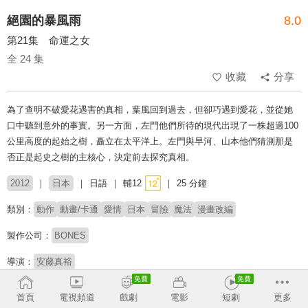
絕園的暴風雨
8.0
第21集 命運之女
全 24 集
收藏
分享
為了查明不破愛花遇害的真相，葉風回到過去，但卻巧遇到愛花，並從她
口中聽到意外的事實。另一方面，左門他們所待的現代出現了一株超過100
公里高度的起始之樹，矗立在太平洋上。左門與早河、山本他們猜測那是
否正是起史之樹的主核心，決定前去探究真相。
2012
日本
日語
輔12
25 分鐘
類別：
動作
動畫/卡通
愛情
日本
冒險
魔法
漫畫改編
製作公司：
BONES
導演：
安藤真裕
配音：
內山昂輝
豐永利行
澤城美雪
桑島法子
三瓶由布子
花澤香菜
首頁
電視頻道
戲劇
電影
短劇
更多
小山力也
諏訪部順一
吉野裕行
水樹奈奈
梶裕貴
淺沼晉太郎