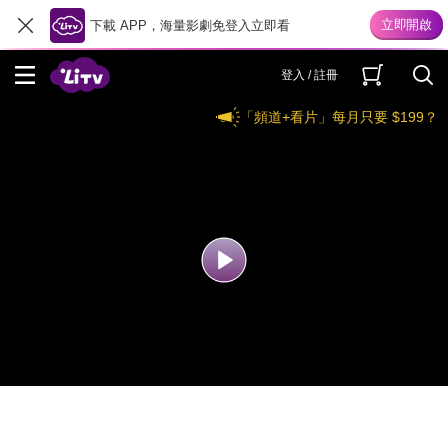
下載 APP，海量影劇免登入立即看
登入 / 註冊
「頻道+看片」每月只要 $199？