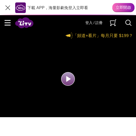
下載 APP，海量影劇免登入立即看
登入 / 註冊
「頻道+看片」每月只要 $199？