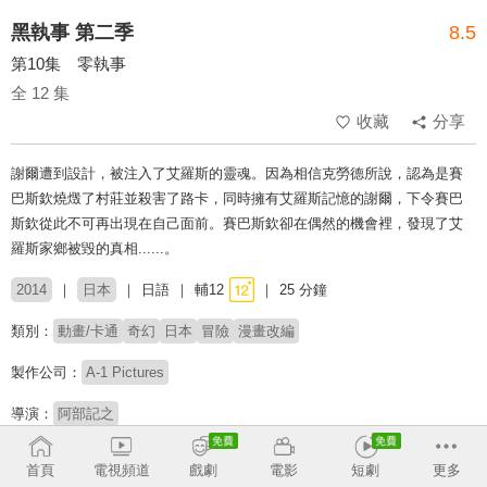
黑執事 第二季
8.5
第10集 零執事
全 12 集
收藏
分享
謝爾遭到設計，被注入了艾羅斯的靈魂。因為相信克勞德所說，認為是賽
巴斯欽燒燬了村莊並殺害了路卡，同時擁有艾羅斯記憶的謝爾，下令賽巴
斯欽從此不可再出現在自己面前。賽巴斯欽卻在偶然的機會裡，發現了艾
羅斯家鄉被毀的真相......。
2014
日本
日語
輔12
25 分鐘
類別：
動畫/卡通
奇幻
日本
冒險
漫畫改編
製作公司：
A-1 Pictures
導演：
阿部記之
配音：
小野大輔
坂本真綾
宮野真守
高垣彩陽
甲斐田裕子
岡本信彦
首頁
電視頻道
戲劇
電影
短劇
更多
寺島拓篤
泰勇気
新谷真弓
小柳良寛
三上哲
茶風林
東地宏樹