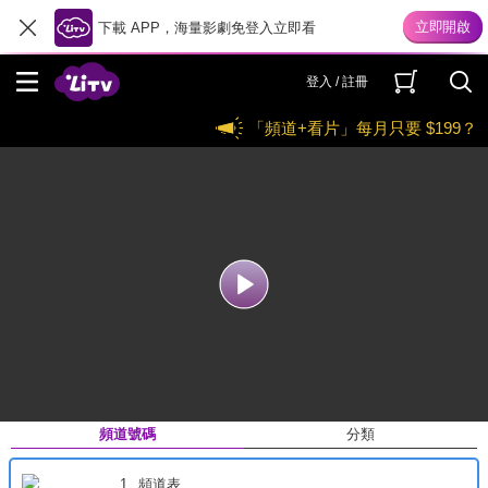
下載 APP，海量影劇免登入立即看
登入 / 註冊
「頻道+看片」每月只要 $199？
CH 1 頻道表
收藏
分享
收回
頻道列表
頻道號碼
分類
1
頻道表