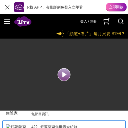
411
台灣真善美
下載 APP，海量影劇免登入立即看
無節目資訊
登入 / 註冊
412
台灣壹百種味道
「頻道+看片」每月只要 $199？
無節目資訊
413
台灣部落尋奇
無節目資訊
414
溢起趣打卡
無節目資訊
416
驚奇大冒險
無節目資訊
417
請問今晚住誰家
無節目資訊
422
舒夢蘭聚焦世界全紀錄