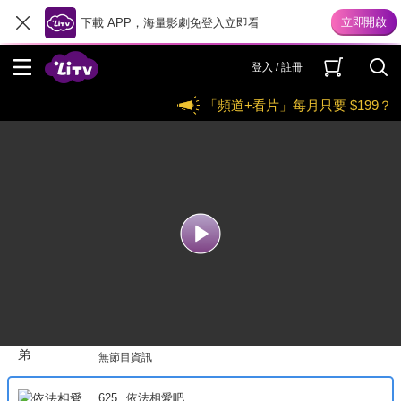
614
Remember 兒子的戰爭
下載 APP，海量影劇免登入立即看
無節目資訊
登入 / 註冊
618
陌生人(國語配音)
「頻道+看片」每月只要 $199？
無節目資訊
619
兩個女人的房間(國語配音)
無節目資訊
620
被告人
無節目資訊
621
紅天機
無節目資訊
622
不像三兄弟
無節目資訊
625
依法相愛吧