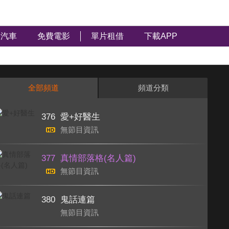
無節目資訊
373
家庭８點檔轉轉發現愛
汽車
免費電影
單片租借
下載APP
無節目資訊
374
真情部落格
全部頻道
頻道分類
無節目資訊
376
愛+好醫生
無節目資訊
377
真情部落格(名人篇)
無節目資訊
380
鬼話連篇
無節目資訊