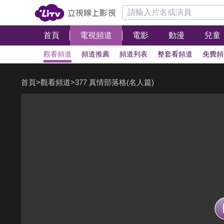
首頁
電視頻道
電影
動漫
兒童
觀看頻道
頻道推薦
頻道列表
整套看頻道
免費頻
首頁
>
觀看頻道
>
377 真情部落格(名人篇)