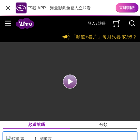
下載 APP，海量影劇免登入立即看
登入 / 註冊
「頻道+看片」每月只要 $199？
CH 1 頻道表
收藏
分享
收回
頻道列表
頻道號碼
分類
1
頻道表