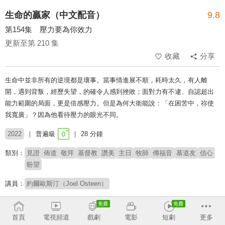
生命的贏家（中文配音）
9.8
第154集 壓力要為你效力
更新至第 210 集
收藏
分享
生命中並非所有的逆境都是壞事。當事情進展不順，耗時太久，有人離
開，遇到背叛，經歷失望，的確令人感到挫敗；面對力有不逮、自認超出
能力範圍的局面，更是倍感壓力。但是為何大衛能說：「在困苦中，祢使
我寬廣」？因為他看待壓力的眼光不同。
2022
普遍級
28 分鐘
類別：
見證
佈道
敬拜
基督教
讚美
主日
牧師
傳福音
慕道友
信心
盼望
講員：
約爾歐斯汀（Joel Osteen）
# 鼓舞人心
# 核心信仰
首頁
電視頻道
戲劇
電影
短劇
更多
收回