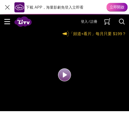
下載 APP，海量影劇免登入立即看
登入 / 註冊
「頻道+看片」每月只要 $199？