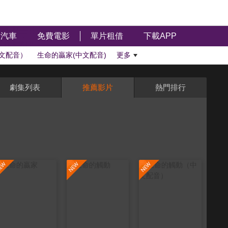
汽車
免費電影
單片租借
下載APP
文配音）
生命的贏家(中文配音)
更多
劇集列表
推薦影片
熱門排行