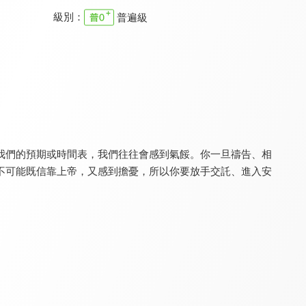
級別：
普遍級
真情之夜
為祢唱新歌
真情部落格 名人篇
9.5
9.5
9.8
全 24 集
更新至第 88 集
全 640 集
我們的預期或時間表，我們往往會感到氣餒。你一旦禱告、相
不可能既信靠上帝，又感到擔憂，所以你要放手交託、進入安
樂優吧
RPG復興禱告總動員
空中輔導室
9.3
9.7
9.7
更新至第 258 集
全 55 集
更新至第 657 集