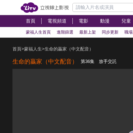
首頁
電視頻道
電影
動漫
兒童
蒙福人生首頁
進階篩選
最新上架
同步更新
職場
首頁
>
蒙福人生
>
生命的贏家（中文配音）
生命的贏家（中文配音）
第36集 放手交託