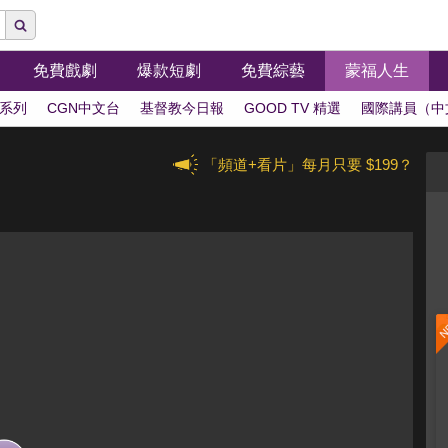
免費戲劇
爆款短劇
免費綜藝
蒙福人生
系列
CGN中文台
基督教今日報
GOOD TV 精選
國際講員（中
「頻道+看片」每月只要 $199？