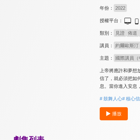
年份：
2022
授權平台：
類別：
見證
佈道
講員：
約爾歐斯汀（J
主題：
國際講員（
上帝將應許和夢想
信了，就必須把如
息。當你進入安息
# 鼓舞人心
# 核心
播放
劇集列表