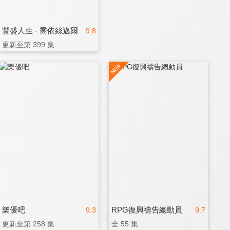
豐盛人生 - 喬依絲邁爾
9.8
更新至第 399 集
樂優吧
RPG復興禱告總動員
9.3
9.7
更新至第 258 集
全 55 集