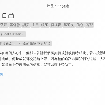
片長：
27 分鐘
敬拜
基督教
讚美
主日
牧師
傳福音
慕道友
信心
盼望
oel Osteen）
中文配音）
生命的贏家中文配音
放在每個人心中，但卻未告訴我們將如何成就或何時成就，若非按照
何成就、何時成就都交託給上帝，因為祂的道路非同我們的道路。人
，就是向上帝表明你的信靠，就可以讓上帝做工。
信仰