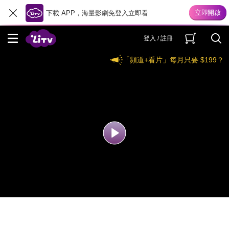
下載 APP，海量影劇免登入立即看
登入 / 註冊
「頻道+看片」每月只要 $199？