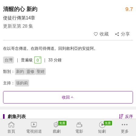
清醒的心 新約
9.7
使徒行傳第14章
更新至第 28 集
收藏
分享
在以哥念傳道。在路司得傳道。回到敘利亞的安提阿。
台灣
普遍級
33 分鐘
類別：
新約
靈修
聖經
主持：
張鈞莉
收回
劇集列表
反序
彼得後書-莊頌偉
首頁
電視頻道
戲劇
電影
短劇
更多