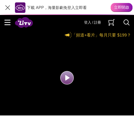
下載 APP，海量影劇免登入立即看
登入 / 註冊
「頻道+看片」每月只要 $199？