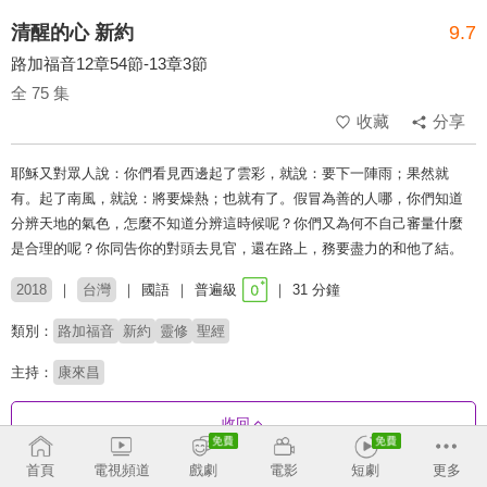
清醒的心 新約
9.7
路加福音12章54節-13章3節
全 75 集
收藏
分享
耶穌又對眾人說：你們看見西邊起了雲彩，就說：要下一陣雨；果然就
有。起了南風，就說：將要燥熱；也就有了。假冒為善的人哪，你們知道
分辨天地的氣色，怎麼不知道分辨這時候呢？你們又為何不自己審量什麼
是合理的呢？你同告你的對頭去見官，還在路上，務要盡力的和他了結。
2018
台灣
國語
普遍級
31 分鐘
類別：
路加福音
新約
靈修
聖經
主持：
康來昌
收回
首頁
電視頻道
戲劇
電影
短劇
更多