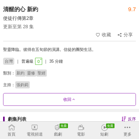
清醒的心 新約
9.7
使徒行傳第2章
更新至第 28 集
收藏
分享
聖靈降臨。彼得在五旬節的演講。信徒的團契生活。
台灣
普遍級
35 分鐘
類別：
新約
靈修
聖經
主持：
張鈞莉
收回
劇集列表
反序
彼得後書-莊頌偉
首頁
電視頻道
戲劇
電影
短劇
更多