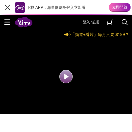
下載 APP，海量影劇免登入立即看
登入 / 註冊
「頻道+看片」每月只要 $199？