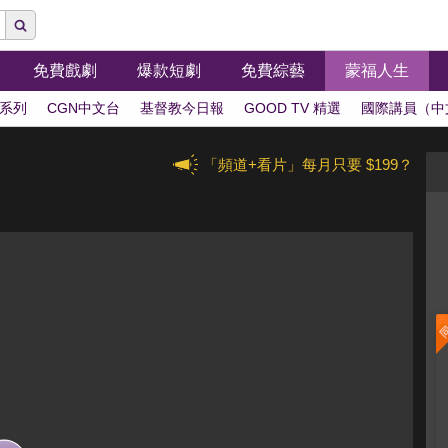
免費戲劇
爆款短劇
免費綜藝
蒙福人生
系列
CGN中文台
基督教今日報
GOOD TV 精選
國際講員（中
「頻道+看片」每月只要 $199？