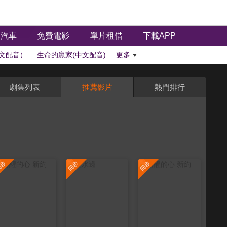
汽車
免費電影
單片租借
下載APP
文配音）
生命的贏家(中文配音)
更多
劇集列表
推薦影片
熱門排行