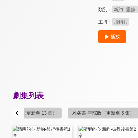
類別：
新約
靈修
主持：
張鈞莉
播放
劇集列表
來書-康來昌
（更新至 13 集）
雅各書-幸琮政
（更新至 5 集）