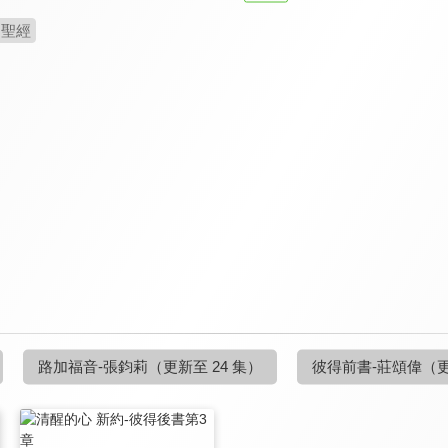
聖經
路加福音-張鈞莉
（更新至 24 集）
彼得前書-莊頌偉
（更