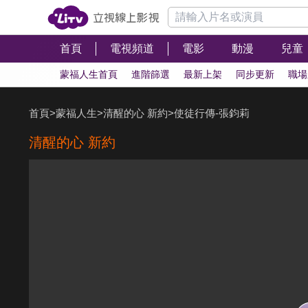
首頁
電視頻道
電影
動漫
兒童
蒙福人生首頁
進階篩選
最新上架
同步更新
職場
首頁
>
蒙福人生
>
清醒的心 新約
>
使徒行傳-張鈞莉
清醒的心 新約