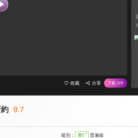
收藏
分享
新約
9.7
級別：
普遍級