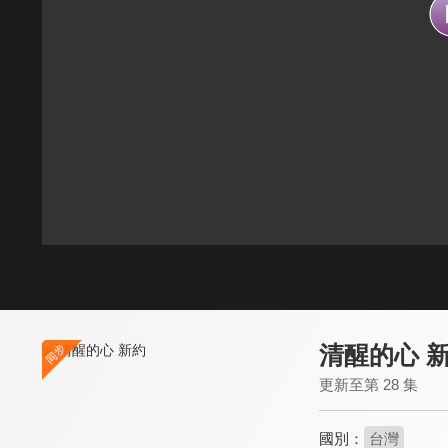
清醒的心 
更新至第 28 集
國別：
台灣