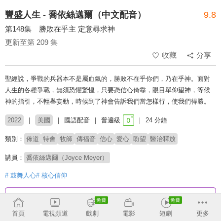
豐盛人生 - 喬依絲邁爾（中文配音）
9.8
第148集 勝敗在乎主 定意尋求神
更新至第 209 集
收藏
分享
聖經說，爭戰的兵器本不是屬血氣的，勝敗不在乎你們，乃在乎神。面對
人生的各種爭戰，無須恐懼驚惶，只要憑信心倚靠，眼目單仰望神，等候
神的指引，不輕舉妄動，時候到了神會告訴我們當怎樣行，使我們得勝。
2022
美國
國語配音
普遍級
24 分鐘
類別：
佈道
特會
牧師
傳福音
信心
愛心
盼望
醫治釋放
講員：
喬依絲邁爾（Joyce Meyer）
# 鼓舞人心
# 核心信仰
收回
首頁
電視頻道
戲劇
電影
短劇
更多