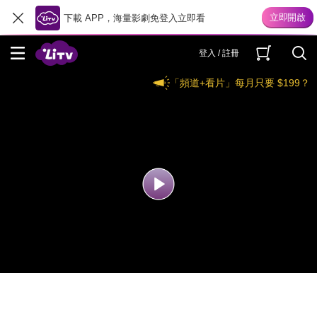
下載 APP，海量影劇免登入立即看
登入 / 註冊
「頻道+看片」每月只要 $199？