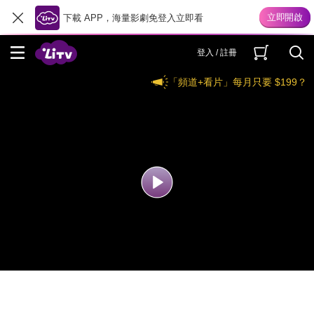
下載 APP，海量影劇免登入立即看
登入 / 註冊
「頻道+看片」每月只要 $199？