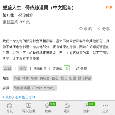
豐盛人生 - 喬依絲邁爾（中文配音）
9.8
第19集 祝你健康
更新至第 209 集
收藏
分享
我們生命的每個部分都會互相影響，靈命不健康會影響生命其他部分，身
體不健康也會影響生命其他部分。要有健康的身體，關鍵在於順從聖靈的
引導，該說「不」的時候就要勇敢說「不」；有害健康的事，就不可明知
故犯，才不會有不良後果。
2022
美國
國語配音
普遍級
24 分鐘
類別：
佈道
特會
牧師
傳福音
信心
愛心
盼望
醫治釋放
講員：
喬依絲邁爾（Joyce Meyer）
# 鼓舞人心
# 核心信仰
收回
首頁
電視頻道
戲劇
電影
短劇
更多