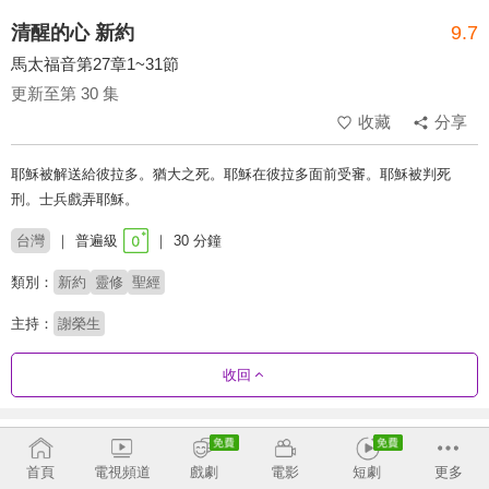
清醒的心 新約
9.7
馬太福音第27章1~31節
更新至第 30 集
收藏
分享
耶穌被解送給彼拉多。猶大之死。耶穌在彼拉多面前受審。耶穌被判死
刑。士兵戲弄耶穌。
台灣
普遍級
30 分鐘
類別：
新約
靈修
聖經
主持：
謝榮生
收回
劇集列表
反序
首頁
電視頻道
戲劇
電影
短劇
更多
彼得後書-莊頌偉