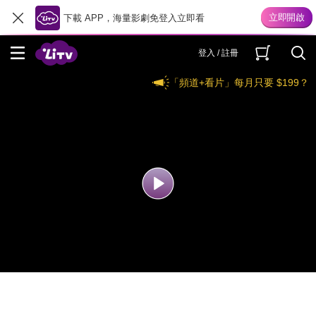
下載 APP，海量影劇免登入立即看
登入 / 註冊
「頻道+看片」每月只要 $199？